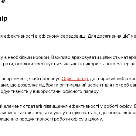
ня.
пір
я ефективності в офісному середовищі. Для досягнення цієї ме
у є необхідним кроком. Важливо враховувати щільність матеріал
итрати, оскільки зменшується кількість використаного матеріал
и асортимент, який пропонує
Офіс-Центр
, де широкий вибір ка
ами, що дозволяє підібрати оптимальний варіант для потреб в
родуктивність у використанні офісного паперу.
й елемент стратегії підвищення ефективності у роботі офісу. 
ажливо також звертати увагу на щільність, що дозволяє еконо
ідвищенню продуктивності роботи офісу в цілому.