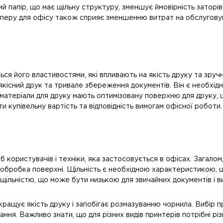
папір, що має щільну структуру, зменшує ймовірність заторів 
перу для офісу також сприяє зменшенню витрат на обслуговув
я його властивостями, які впливають на якість друку та зручн
якісний друк та тривале збереження документів. Він є необхід
і матеріали для друку мають оптимізовану поверхню для друку,
и купівельну вартість та відповідність вимогам офісної роботи.
користувачів і техніки, яка застосовується в офісах. Загалом
і обробка поверхні. Щільність є необхідною характеристикою, що
щільністю, що може бути низькою для звичайних документів і в
окращує якість друку і запобігає розмазуванню чорнила. Вибір
ння. Важливо знати, що для різних видів принтерів потрібні рі