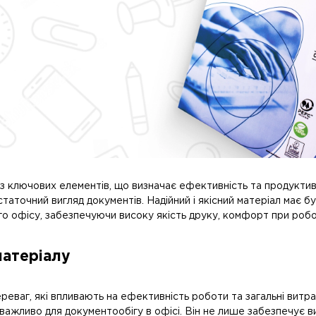
із ключових елементів, що визначає ефективність та продукти
статочний вигляд документів. Надійний і якісний матеріал має б
го офісу, забезпечуючи високу якість друку, комфорт при робо
матеріалу
еваг, які впливають на ефективність роботи та загальні витрат
важливо для документообігу в офісі. Він не лише забезпечує вис