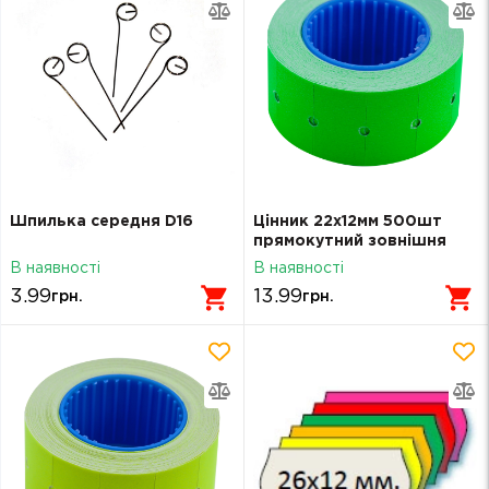
Шпилька середня D16
Цінник 22х12мм 500шт
прямокутний зовнішня
намотка зелений
В наявності
В наявності
3.99
13.99
грн.
грн.