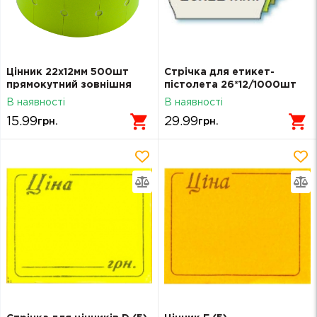
Цінник 22х12мм 500шт
Стрічка для етикет-
прямокутний зовнішня
пістолета 26*12/1000шт
намотка жовтий
біла
В наявності
В наявності
15.99
29.99
грн.
грн.