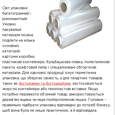
Світ упаковки
багатогранний і
різноманітний.
Умовно
пакувальні
матеріали можна
поділити на кілька
основних
категорій:
картонні коробки,
пластикові контейнери, бульбашкова плівка, поліетиленові
пакети, крафтовий папір і спеціалізовані обгорткові
матеріали. Для харчової продукції існує герметична
упаковка, що зберігає свіжість, а для тендітних товарів,
таких як
фоторамки та фотоальбоми
, застосовуються
жорсткі контейнери або пінопластові вставки. Якщо
потрібно перевезти об’ємний товар, використовуються
дерев’яні ящики чи міцні поліпропіленові мішки. Головне –
правильно підібрати упаковку відповідно до потреб бізнесу,
щоб вона була не лише практичною, а й відповідала