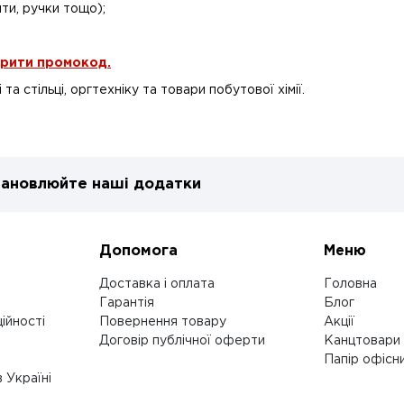
ити, ручки тощо);
ірити промокод.
а стільці, оргтехніку та товари побутової хімії.
ановлюйте наші додатки
Допомога
Меню
Доставка і оплата
Головна
Гарантія
Блог
ійності
Повернення товару
Акції
Договір публічної оферти
Канцтовари
Папір офісн
 Україні