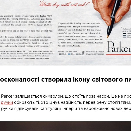
досконалості створила ікону світового п
нд Parker залишається символом, що стоїть поза часом. Це не пр
і
ручки
обирають ті, хто цінує надійність, перевірену століттями
 ручки підписували капітуляції імперій та народження нових де