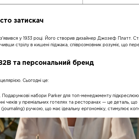
осто затискач
 з'явився у 1933 році. Його створив дизайнер Джозеф Платт. Ст
чивши стрілу в кишені піджака, співрозмовник розуміє, що перед 
, B2B та персональний бренд
елярією. Сьогодні це:
. Подарункові набори Parker для топ-менеджменту підкреслюю
ні чеків у преміальних готелях та ресторанах — це деталь, що 
journaling) ручкою, що має ідеальну ергономіку, стимулює когні