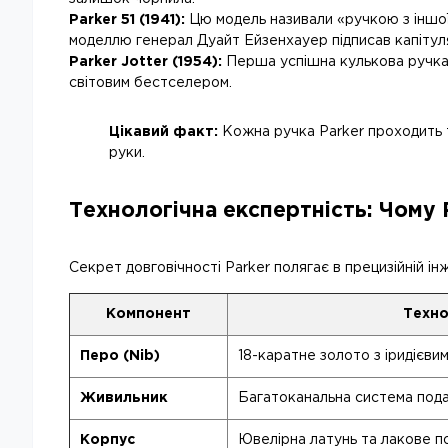
Parker 51 (1941):
Цю модель називали «ручкою з іншої 
моделлю генерал Дуайт Ейзенхауер підписав капітуля
Parker Jotter (1954):
Перша успішна кулькова ручка б
світовим бестселером.
Цікавий факт:
Кожна ручка Parker проходить т
руки.
Технологічна експертність: Чому 
Секрет довговічності Parker полягає в прецизійній ін
Компонент
Техно
Перо (Nib)
18-каратне золото з іридієви
Живильник
Багатоканальна система пода
Корпус
Ювелірна латунь та лакове п