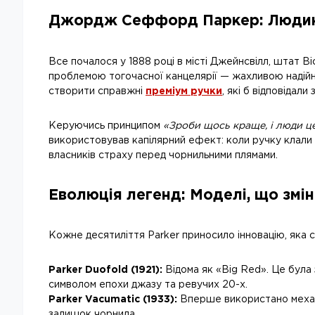
Джордж Сеффорд Паркер: Людина,
Все почалося у 1888 році в місті Джейнсвілл, штат
проблемою тогочасної канцелярії — жахливою надійн
створити справжні
преміум ручки
, які б відповідали
Керуючись принципом
«Зроби щось краще, і люди ц
використовував капілярний ефект: коли ручку клали 
власників страху перед чорнильними плямами.
Еволюція легенд: Моделі, що змі
Кожне десятиліття Parker приносило інновацію, яка с
Parker Duofold (1921):
Відома як «Big Red». Це була 
символом епохи джазу та ревучих 20-х.
Parker Vacumatic (1933):
Вперше використано механі
залишок чорнила.