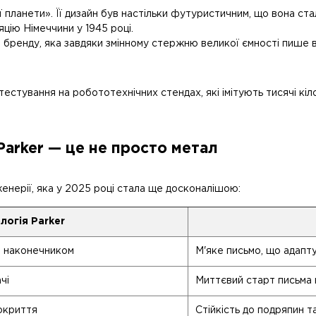
планети». Її дизайн був настільки футуристичним, що вона ста
цію Німеччини у 1945 році.
ренду, яка завдяки змінному стержню великої ємності пише в 
естування на робототехнічних стендах, які імітують тисячі кіл
Parker — це не просто метал
женерії, яка у 2025 році стала ще досконалішою:
логія Parker
м наконечником
М'яке письмо, що адапту
чі
Миттєвий старт письма н
окриття
Стійкість до подряпин т