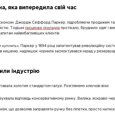
 яка випередила свій час
 Вісконсин. Джордж Сеффорд Паркер, підробляючи продажем та 
істю. Тодішні
письмове приладдя
протікало, бруднило одяг і ви
 запитам найвибагливіших клієнтів.
е куплять»
, Паркер у 1894 році запатентував революційну сист
в кишеню, надлишок чорнила засмоктувався назад у резервуар.
нили індустрію
тавала золотим стандартом галузі. Розглянемо ключові віхи:
зухвала відповідь консервативному ринку. Велика, яскраво-черв
зм, що дозволяв заправляти ручку без піпетки, просто натиск