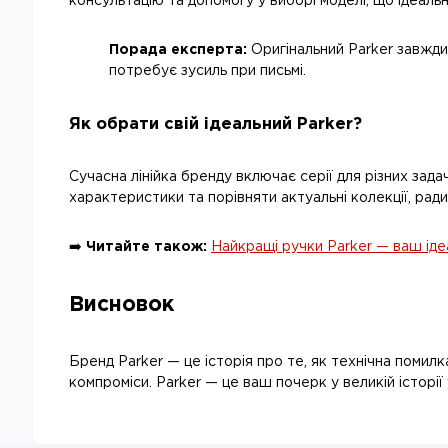
консультацію та допомогу у виборі моделі, що ідеаль
Порада експерта:
Оригінальний Parker завжди
потребує зусиль при письмі.
Як обрати свій ідеальний Parker?
Сучасна лінійка бренду включає серії для різних зада
характеристики та порівняти актуальні колекції, рад
➡️
Читайте також:
Найкращі ручки Parker — ваш іде
Висновок
Бренд Parker — це історія про те, як технічна помилк
компроміси. Parker — це ваш почерк у великій історії 