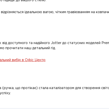
но підійде до вашого стилю.
 відрізняється ідеальною вагою, чітким гравіюванням на ковпа
ч: від доступного та надійного Jotter до статусних моделей Pre
имо прочитати наш детальний гід.
альний вибір в Офіс Центр
а (ручка, що протікає) стала каталізатором для створення світо
успіху.