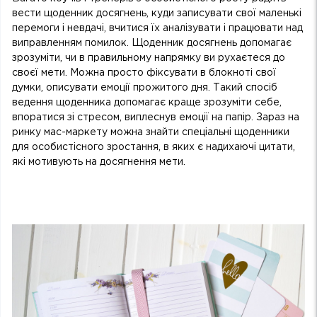
вести щоденник досягнень, куди записувати свої маленькі
перемоги і невдачі, вчитися їх аналізувати і працювати над
виправленням помилок. Щоденник досягнень допомагає
зрозуміти, чи в правильному напрямку ви рухаєтеся до
своєї мети. Можна просто фіксувати в блокноті свої
думки, описувати емоції прожитого дня. Такий спосіб
ведення щоденника допомагає краще зрозуміти себе,
впоратися зі стресом, виплеснув емоції на папір. Зараз на
ринку мас-маркету можна знайти спеціальні щоденники
для особистісного зростання, в яких є надихаючі цитати,
які мотивують на досягнення мети.