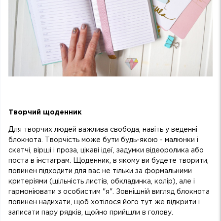
Творчий щоденник
Для творчих людей важлива свобода, навіть у веденні
блокнота. Творчість може бути будь-якою - малюнки і
скетчі, вірші і проза, цікаві ідеї, задумки відеоролика або
поста в інстаграм. Щоденник, в якому ви будете творити,
повинен підходити для вас не тільки за формальними
критеріями (щільність листів, обкладинка, колір), але і
гармоніювати з особистим "я". Зовнішній вигляд блокнота
повинен надихати, щоб хотілося його тут же відкрити і
записати пару рядків, щойно прийшли в голову.