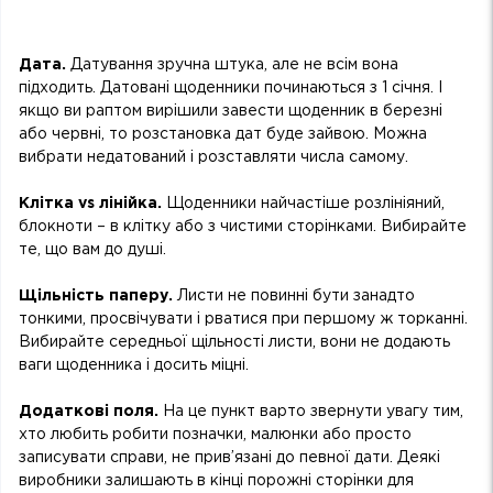
Дата.
Датування зручна штука, але не всім вона
підходить. Датовані щоденники починаються з 1 січня. І
якщо ви раптом вирішили завести щоденник в березні
або червні, то розстановка дат буде зайвою. Можна
вибрати недатований і розставляти числа самому.
Клітка vs лінійка.
Щоденники найчастіше розлініяний,
блокноти – в клітку або з чистими сторінками. Вибирайте
те, що вам до душі.
Щільність паперу.
Листи не повинні бути занадто
тонкими, просвічувати і рватися при першому ж торканні.
Вибирайте середньої щільності листи, вони не додають
ваги щоденника і досить міцні.
Додаткові поля.
На це пункт варто звернути увагу тим,
хто любить робити позначки, малюнки або просто
записувати справи, не прив’язані до певної дати. Деякі
виробники залишають в кінці порожні сторінки для