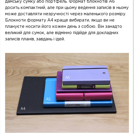
дамську сумку або портфель. Формат блокнотів А6
досить компактний, але при цьому ведення записів в ньому
може доставляти незручності через маленького розміру.
Блокноти формату А4 краще вибирати, якщо ви не
плануєте носити його кожен день з собою. Він занадто
великий для сумок, але відмінно підійде для докладних
записів планів, завдань і ідей.