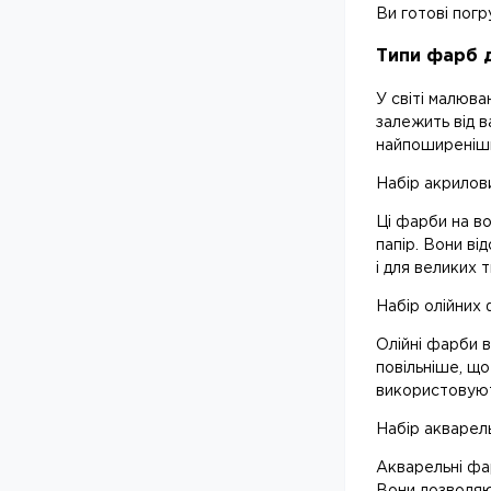
Ви готові погр
Типи фарб 
У світі малюва
залежить від в
найпоширеніши
Набір акрилов
Ці фарби на во
папір. Вони ві
і для великих 
Набір олійних
Олійні фарби 
повільніше, що
використовуют
Набір акварел
Акварельні фа
Вони дозволяю