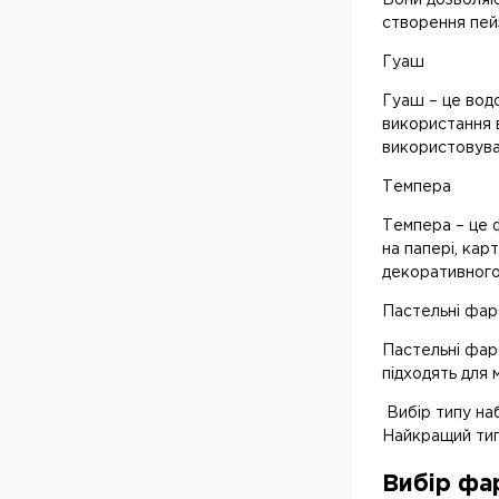
створення пейз
Гуаш
Гуаш – це вод
використання 
використовуват
Темпера
Темпера – це ф
на папері, кар
декоративного
Пастельні фар
Пастельні фарб
підходять для
Вибір типу наб
Найкращий тип 
Вибір фа