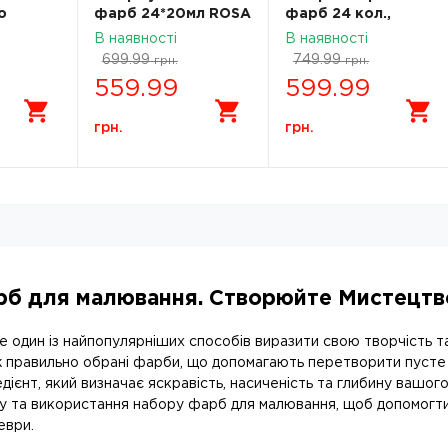
о
фарб 24*20мл ROSA
фарб 24 кол.,
SA
Studio 221549
кювета, картон,
В наявності
В наявності
0мл
ROSA Studio 340324
699.99
749.99
грн.
грн.
559.99
599.99
грн.
грн.
рб для малювання. Створюйте Мистецт
 один із найпопулярніших способів виразити свою творчість та 
ж правильно обрані фарби, що допомагають перетворити пусте
дієнт, який визначає яскравість, насиченість та глибину вашого
у та використання набору фарб для малювання, щоб допомогти 
еври.