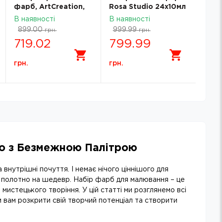
фарб, ArtCreation,
Rosa Studio 24х10мл
24*12 мл, Royal
131011
В наявності
В наявності
Talens
899.00
999.99
грн.
грн.
719.02
799.99
грн.
грн.
во з Безмежною Палітрою
внутрішні почуття. І немає нічого ціннішого для
 полотно на шедевр. Набір фарб для малювання – це
 мистецького творіння. У цій статті ми розглянемо всі
вам розкрити свій творчий потенціал та створити