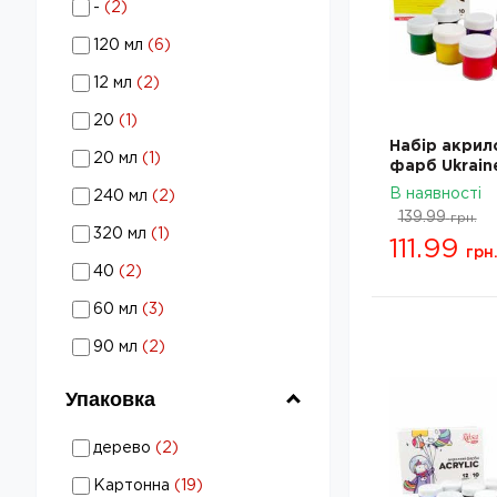
-
(
2
)
Об’єм - -
Фарби художні в наборах:
120 мл
(
6
)
Об’єм - 120 мл
Фарби художні в наборах:
12 мл
(
2
)
Об’єм - 12 мл
Фарби художні в наборах:
20
(
1
)
Об’єм - 20
Набір акрил
Фарби художні в наборах:
20 мл
(
1
)
фарб Ukrain
Об’єм - 20 мл
Фарби художні в наборах:
9x10мл ROS
В наявності
240 мл
(
2
)
322111008
Об’єм - 240 мл
139.99
грн.
Фарби художні в наборах:
320 мл
(
1
)
111.99
Об’єм - 320 мл
грн
Фарби художні в наборах:
40
(
2
)
Об’єм - 40
Фарби художні в наборах:
60 мл
(
3
)
Об’єм - 60 мл
Фарби художні в наборах:
90 мл
(
2
)
Об’єм - 90 мл
Упаковка
Фарби художні в наборах:
дерево
(
2
)
Упаковка - дерево
Фарби художні в наборах:
Картонна
(
19
)