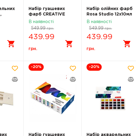
ельних
Набір гуашевих
Набір олійних фарб
,
фарб CREATIVE
Rosa Studio 12х10мл
тон,
16х20мл ROSA
131010
В наявності
В наявності
Studio 221551
549.99
549.99
грн.
грн.
439.99
439.99
грн.
грн.
-20
%
-20
%
вих
Набір гуашевих
Набір акварельних