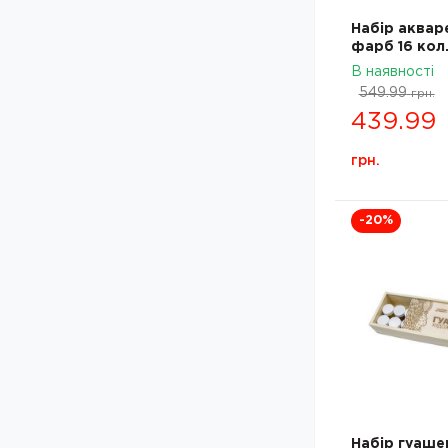
Набір аквар
фарб 16 кол.
кювета, кар
В наявності
ROSA Studio
549.99
грн.
340204
439.99
грн.
-20
%
Набір гуаше