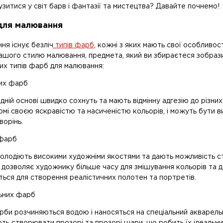
узитися у світ барв і фантазії та мистецтва? Давайте почнемо!
для малювання
ння існує безліч
типів фарб
, кожні з яких мають свої особливос
ашого стилю малювання, предмета, який ви збираєтеся зобрази
х типів фарб для малювання:
их фарб
дній основі швидко сохнуть та мають відмінну адгезію до різн
домі своєю яскравістю та насиченістю кольорів, і можуть бути 
творінь.
 фарб
володіють високими художніми якостями та дають можливість ст
 дозволяє художнику більше часу для змішування кольорів та де
ься для створення реалістичних полотен та портретів.
ьних фарб
рби розчиняються водою і наносяться на спеціальний акварельн
ть створювати прозорі та прозорі шари, що робить їх ідеальни