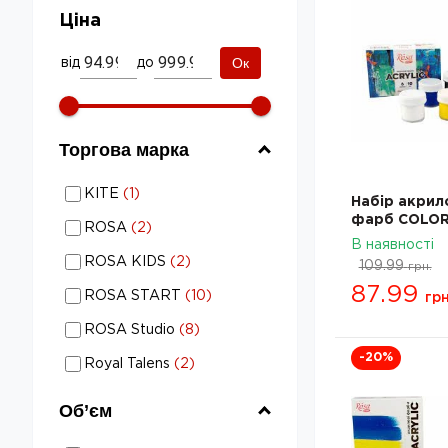
Ціна
Ок
від
до
Торгова марка
Фарби художні в наборах:
KITE
(
1
)
Набір акрил
Торгова марка - KITE
Фарби художні в наборах:
фарб COLOR
ROSA
(
2
)
ROSA START
Торгова марка - ROSA
В наявності
Фарби художні в наборах:
322111001
ROSA KIDS
(
2
)
109.99
грн.
Торгова марка - ROSA KIDS
Фарби художні в наборах:
87.99
ROSA START
(
10
)
грн
Торгова марка - ROSA
Фарби художні в наборах:
START
ROSA Studio
(
8
)
Торгова марка - ROSA Studio
Фарби художні в наборах:
-20
%
Royal Talens
(
2
)
Торгова марка - Royal Talens
Об’єм
Фарби художні в наборах: