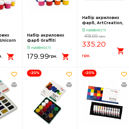
Набір акрилових
фарб, ArtCreation,
8*12 мл, Royal Talens
В наявності
ових
Набір акрилових
419.00
грн.
Unicorn
фарб Graffiti
335.20
A START
12x10мл ROSA START
В наявності
322111011
179.99
грн.
н.
грн.
-20
%
-20
%