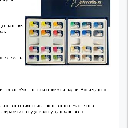
дходять для
ожна
обре лежать
омі своєю м'якістю та матовим виглядом. Вони чудово
ачає ваш стиль і виразність вашого мистецтва.
є виразити вашу унікальну художню візію.