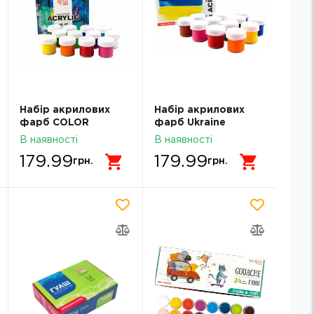
Набір акрилових
Набір акрилових
фарб COLOR
фарб Ukraine
12x10мл ROSA START
12x10мл ROSA START
В наявності
В наявності
322111003
322111009
179.99
179.99
грн.
грн.