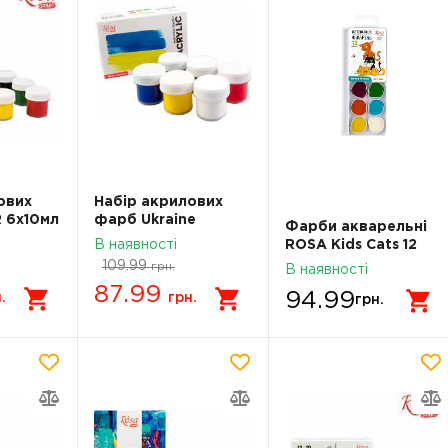
ових
Набір акрилових
 6x10мл
фарб Ukraine
Фарби акварельні
6x10мл ROSA START
В наявності
ROSA Kids Cats 12
322111007
кольорів 301202
109.99
грн.
В наявності
87.99
94.99
.
грн.
грн.