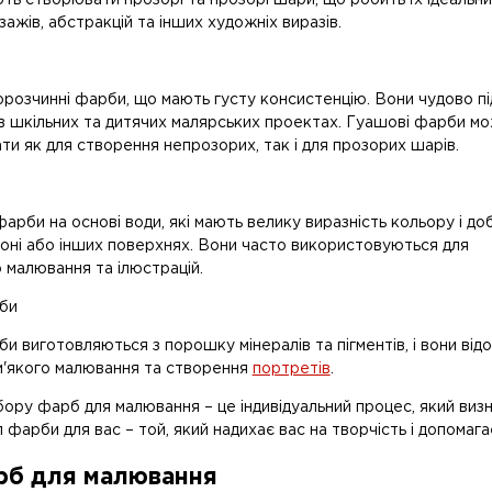
ажів, абстракцій та інших художніх виразів.
орозчинні фарби, що мають густу консистенцію. Вони чудово пі
в шкільних та дитячих малярських проектах. Гуашові фарби м
и як для створення непрозорих, так і для прозорих шарів.
арби на основі води, які мають велику виразність кольору і д
тоні або інших поверхнях. Вони часто використовуються для
 малювання та ілюстрацій.
би
и виготовляються з порошку мінералів та пігментів, і вони від
 м'якого малювання та створення
портретів
.
ору фарб для малювання – це індивідуальний процес, який визн
фарби для вас – той, який надихає вас на творчість і допомага
рб для малювання