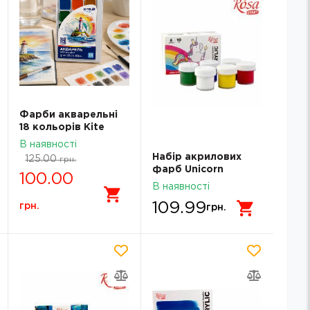
Фарби акварельні
18 кольорів Kite
Classic K-066
В наявності
Набір акрилових
125.00
грн.
фарб Unicorn
100.00
6x10мл ROSA START
В наявності
322111004
109.99
грн.
грн.