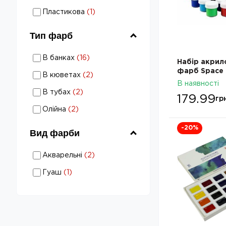
Упаковка - Картонна
Фарби художні в наборах:
Пластикова
(
1
)
Упаковка - Пластикова
Тип фарб
Фарби художні в наборах: Тип
В банках
(
16
)
Набір акрил
фарб - В банках
Фарби художні в наборах: Тип
фарб Space 
В кюветах
(
2
)
12x10мл ROS
фарб - В кюветах
В наявності
Фарби художні в наборах: Тип
322111010
В тубах
(
2
)
179.99
фарб - В тубах
гр
Фарби художні в наборах: Тип
Олійна
(
2
)
фарб - Олійна
-20
%
Вид фарби
Фарби художні в наборах:
Акварельні
(
2
)
Вид фарби - Акварельні
Фарби художні в наборах:
Гуаш
(
1
)
Вид фарби - Гуаш