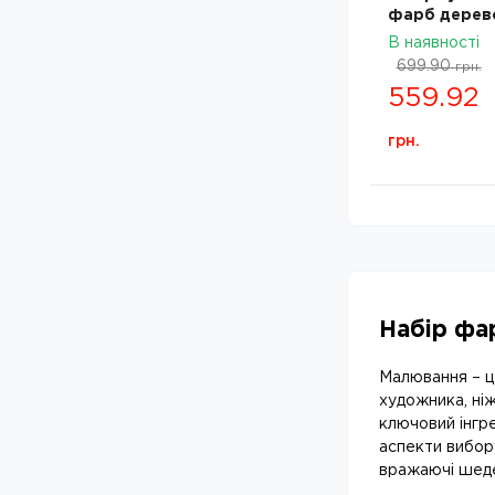
фарб дерев
CLASSIC RO
В наявності
Studio 12х4
699.90
грн.
221547
559.92
грн.
Набір фа
Малювання – це
художника, ні
ключовий інгре
аспекти вибор
вражаючі шед