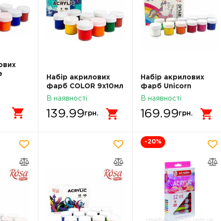
ових
e
Набір акрилових
Набір акрилових
A START
фарб COLOR 9x10мл
фарб Unicorn
ROSA START
12x10мл ROSA START
В наявності
В наявності
322111002
322111006
139.99
169.99
.
грн.
грн.
-20
%