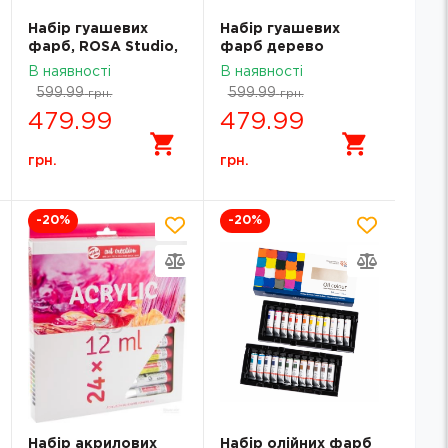
Набір гуашевих
Набір гуашевих
фарб, ROSA Studio,
фарб дерево
12*40мл 221541
CLASSIC ROSA
В наявності
В наявності
Studio 12х20мл
599.99
599.99
грн.
грн.
221545
479.99
479.99
грн.
грн.
-20
%
-20
%
Набір акрилових
Набір олійних фарб