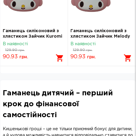
Гаманець силіконовий з
Гаманець силіконовий з
хлястиком Зайчик Kuromi
хлястиком Зайчик Melody
8,5х8см 2301-8
10х6см 2301-8-М
В наявності
В наявності
129.90
129.90
грн.
грн.
90.93
90.93
грн.
грн.
Гаманець дитячий – перший
крок до фінансової
самостійності
Кишенькові гроші – це не тільки приємний бонус для дитини,
а й чудова можливість навчитися відповідально ставитися до