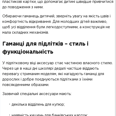
пластикові картки, що допомагає дитині швидше привчитися
до поводження з ними.
Обираючи гаманець дитячий, зверніть увагу на якість швів і
комфортність відкривання. Для молодших дітей важливо,
щоб усі відділення були легкодоступними, а конструкція не
мала складних механізмів.
Гаманці для підлітків – стиль і
функціональність
У підлітковому віці аксесуар стає частиною власного стилю.
Через це в наші дні школярі дедалі частіше віддають
перевагу стриманим моделям, які нагадують гаманці для
дорослих і добре поєднуються підлітками з їхніми
повсякденними образами.
Зазвичай спеціальні аксесуари мають:
·
декілька відділень для купюр;
·
наявність кишень для банківських карток;