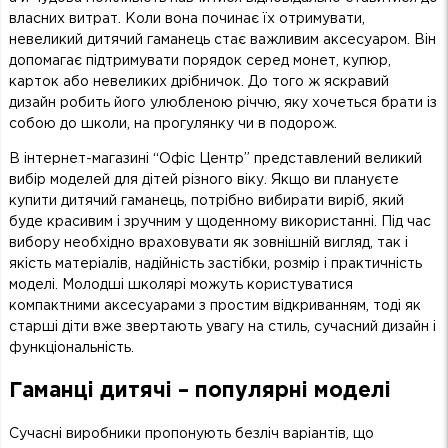
власних витрат. Коли вона починає їх отримувати,
невеликий дитячий гаманець стає важливим аксесуаром. Він
допомагає підтримувати порядок серед монет, купюр,
карток або невеликих дрібничок. До того ж яскравий
дизайн робить його улюбленою річчю, яку хочеться брати із
собою до школи, на прогулянку чи в подорож.
В інтернет-магазині “Офіс Центр” представлений великий
вибір моделей для дітей різного віку. Якщо ви плануєте
купити дитячий гаманець, потрібно вибирати виріб, який
буде красивим і зручним у щоденному використанні. Під час
вибору необхідно враховувати як зовнішній вигляд, так і
якість матеріалів, надійність застібки, розмір і практичність
моделі. Молодші школярі можуть користуватися
компактними аксесуарами з простим відкриванням, тоді як
старші діти вже звертають увагу на стиль, сучасний дизайн і
функціональність.
Гаманці дитячі – популярні моделі
Сучасні виробники пропонують безліч варіантів, що