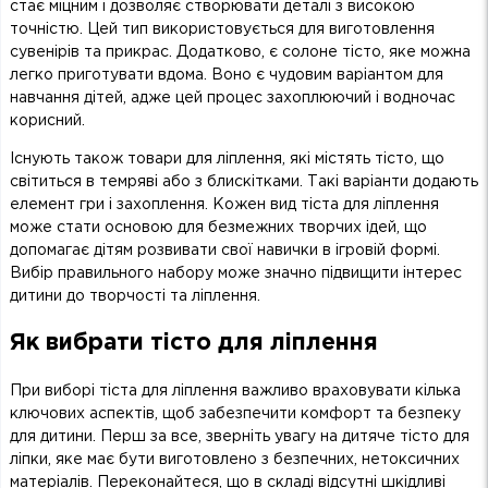
стає міцним і дозволяє створювати деталі з високою
точністю. Цей тип використовується для виготовлення
сувенірів та прикрас. Додатково, є солоне тісто, яке можна
легко приготувати вдома. Воно є чудовим варіантом для
навчання дітей, адже цей процес захоплюючий і водночас
корисний.
Існують також товари для ліплення, які містять тісто, що
світиться в темряві або з блискітками. Такі варіанти додають
елемент гри і захоплення. Кожен вид тіста для ліплення
може стати основою для безмежних творчих ідей, що
допомагає дітям розвивати свої навички в ігровій формі.
Вибір правильного набору може значно підвищити інтерес
дитини до творчості та ліплення.
Як вибрати тісто для ліплення
При виборі тіста для ліплення важливо враховувати кілька
ключових аспектів, щоб забезпечити комфорт та безпеку
для дитини. Перш за все, зверніть увагу на дитяче тісто для
ліпки, яке має бути виготовлено з безпечних, нетоксичних
матеріалів. Переконайтеся, що в складі відсутні шкідливі