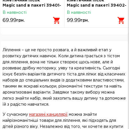
Кінетичний пісок
Кінетичний пісок
Magic sand в пакеті 39401-
Magic sand в пакеті 39402-
8 рожевий 200 г
7 помаранчевий 350 г
В наявності
В наявності
69.99
99.99
грн.
грн.
Ліплення – це не просто розвага, а й важливий етап у
розвитку дитячих навичок. Коли дитина грається з тістом
для ліплення, вона не тільки створює щось нове, але й
розвиває дрібну моторику, уяву та креативність. Сьогодні
існує безліч варіантів дитячого тіста для ліпки: від класичних
наборів до спеціальних видів із додатковими властивостями,
такими як яскраві кольори, різноманітні текстури та навіть
ароматизовані варіанти. Завдяки такому вибору можна
легко знайти набір, який захопить вашу дитину та допоможе
їй з радістю навчатися.
У сучасному
магазині канцелярії
можна знайти
найрізноманітніші товари для ліплення, які підходять для
дітей різного віку. Незалежно від того, чи хочете ви купити