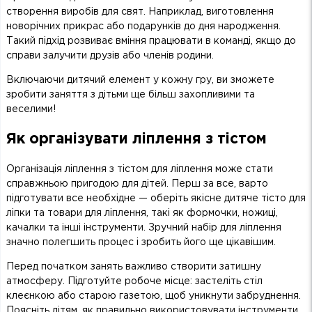
створення виробів для свят. Наприклад, виготовлення
новорічних прикрас або подарунків до дня народження.
Такий підхід розвиває вміння працювати в команді, якщо до
справи залучити друзів або членів родини.
Включаючи дитячий елемент у кожну гру, ви зможете
зробити заняття з дітьми ще більш захопливими та
веселими!
Як організувати ліплення з тістом
Організація ліплення з тістом для ліплення може стати
справжньою пригодою для дітей. Перш за все, варто
підготувати все необхідне — оберіть якісне дитяче тісто для
ліпки та товари для ліплення, такі як формочки, ножиці,
качалки та інші інструменти. Зручний набір для ліплення
значно полегшить процес і зробить його ще цікавішим.
Перед початком занять важливо створити затишну
атмосферу. Підготуйте робоче місце: застеліть стіл
клеєнкою або старою газетою, щоб уникнути забруднення.
Поясніть дітям, як правильно використовувати інструменти,