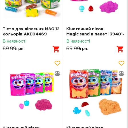
Тісто для ліплення M&G 12
Кінетичний пісок
кольорів AKE04469
Magic sand в пакеті 39401-
4 фіолетовий 200 г
В наявності
В наявності
69.99
69.99
грн.
грн.