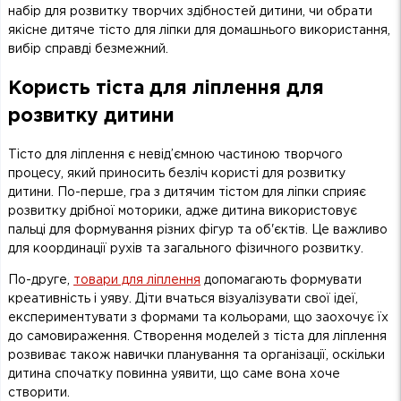
набір для розвитку творчих здібностей дитини, чи обрати
якісне дитяче тісто для ліпки для домашнього використання,
вибір справді безмежний.
Користь тіста для ліплення для
розвитку дитини
Тісто для ліплення є невід’ємною частиною творчого
процесу, який приносить безліч користі для розвитку
дитини. По-перше, гра з дитячим тістом для ліпки сприяє
розвитку дрібної моторики, адже дитина використовує
пальці для формування різних фігур та об'єктів. Це важливо
для координації рухів та загального фізичного розвитку.
По-друге,
товари для ліплення
допомагають формувати
креативність і уяву. Діти вчаться візуалізувати свої ідеї,
експериментувати з формами та кольорами, що заохочує їх
до самовираження. Створення моделей з тіста для ліплення
розвиває також навички планування та організації, оскільки
дитина спочатку повинна уявити, що саме вона хоче
створити.