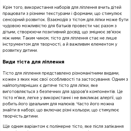
Крім того, використання наборів для ліплення вчить дітей
працювати з різними текстурами і формами, що стимулює
сенсорний розвиток. Взаємодія з тістом для ліпки може бути
чудовою можливістю для батьків провести час разом з
дітьми, створюючи позитивний досвід, що зміцнює зв'язок
між ними. Таким чином, тісто для ліплення стає не лише
інструментом для творчості, а й важливим елементом у
розвитку дитини.
Види тіста для ліплення
Тісто для ліплення представлено різноманітними видами,
кожен з яких має свої особливості та застосування. Одним з
найпопулярніших є дитяче тісто для ліпки, яке
виготовляється з безпечних для здоров'я компонентів. Це
тісто м'яке, легке у використанні і не викликає алергії, що
робить його ідеальним для малюків. Часто його можна
знайти в наборі, що включає різні кольори, що стимулює
творчість дитини.
Ще одним варіантом є полімерне тісто, яке після запікання