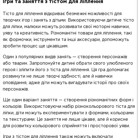
Ігри та заняття з тістом для ліплення
Тісто для ліплення відкриває безмежні можливості для
творчих ігор і занять з дітьми. Використовуючи дитяче тісто
для ліпки, малюки можуть розвивати свої моторні навички,
уяву та креативність. Різноманітні товари для ліплення, такі
як формочки, інструменти та інші аксесуари, допоможуть
зробити процес ще цікавішим.
Один з популярних видів занять — створення персонажів
або тварин. Запропонуйте дитині обрати свого улюбленого
героя і зліпити його з тіста для ліплення. Ця гра допомагає
розвинути не лише творчі здібності, але й навички
оповідання, адже діти можуть вигадувати історії про своїх
персонажів.
Ще один варіант заняття — створення різноманітних форм і
кольорів. Використовуючи набір різнокольорового тіста для
ліпки, діти можуть експериментувати з формами, кольорами
та текстурами. Це заняття не лише цікаве, але й корисне
для розвитку кольорового сприйняття і просторової уяви.
Ігри з тістом для ліплення також можуть включати