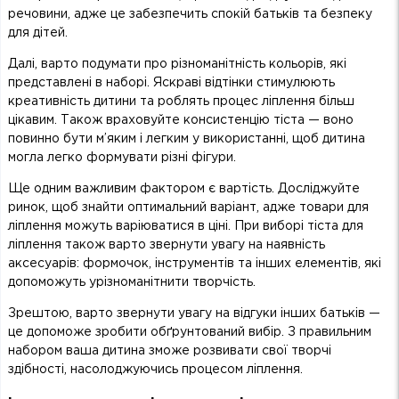
речовини, адже це забезпечить спокій батьків та безпеку
для дітей.
Далі, варто подумати про різноманітність кольорів, які
представлені в наборі. Яскраві відтінки стимулюють
креативність дитини та роблять процес ліплення більш
цікавим. Також враховуйте консистенцію тіста — воно
повинно бути м’яким і легким у використанні, щоб дитина
могла легко формувати різні фігури.
Ще одним важливим фактором є вартість. Досліджуйте
ринок, щоб знайти оптимальний варіант, адже товари для
ліплення можуть варіюватися в ціні. При виборі тіста для
ліплення також варто звернути увагу на наявність
аксесуарів: формочок, інструментів та інших елементів, які
допоможуть урізноманітнити творчість.
Зрештою, варто звернути увагу на відгуки інших батьків —
це допоможе зробити обґрунтований вибір. З правильним
набором ваша дитина зможе розвивати свої творчі
здібності, насолоджуючись процесом ліплення.