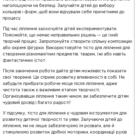
наголошуючи на безпеці. Залучайте дітей до вибору
кольорів і форм, щоб вони відчували себе причетними до
процесу.
Під час ліплення заохочуйте дітей експериментувати.
Пояснюйте, що немає неправильних рішень — це їхній
творчий процес. Запропонуйте створити спільну композицію
або окремі фігурки. Використовуйте тісто для ліплення для
створення різноманітних предметів: тварин, їжі або навіть
фантастичних істот.
Після закінчення роботи дайте дітям можливість показати
свої творіння. Це сприяє розвитку впевненості в собі. Не
забудьте прибрати робоче місце після ліплення, адже
чистота також є важливим етапом творчості.
Організувавши ліплення таким чином, ви забезпечите дітям
чудовий досвід і багато радості!
У підсумку, тісто для ліплення є чудовим інструментом для
розвитку дитячої творчості та уяви. Залучаючи дітей до
ліплення, ми не лише забезпечуємо їм розваги, але й
стимулюємо розвиток дрібної моторики, координації рухів