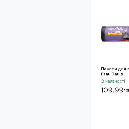
Пакети для 
Frau Tau з
затяжками 3
В наявності
шт
109.99
гр