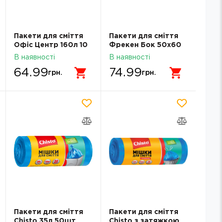
Пакети для сміття
Пакети для сміття
Офіс Центр 160л 10
Фрекен Бок 50х60
шт ОС112240
35л 30шт чорні
В наявності
В наявності
64.99
74.99
грн.
грн.
Пакети для сміття
Пакети для сміття
Chisto 35л 50шт
Chisto з затяжкою