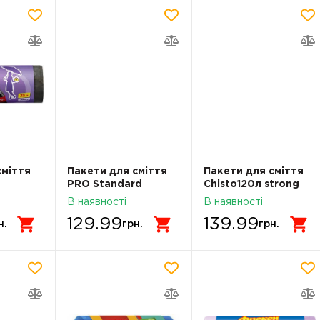
сміття
Пакети для сміття
Пакети для сміття
PRO Standard
Chisto120л strong
5 л 30
Standard HD Білі 35л
10шт
В наявності
В наявності
100шт 16117650
129.99
139.99
н.
грн.
грн.