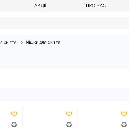
АКЦІЇ
ПРО НАС
я сміття
Мішки для сміття