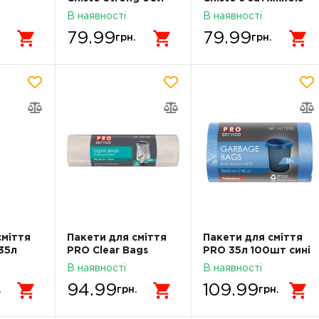
 20 л
15шт
35л 15шт
В наявності
В наявності
і
79.99
79.99
грн.
грн.
сміття
Пакети для сміття
Пакети для сміття
35л
PRO Clear Bags
PRO 35л 100шт сині
241
прозорі 160л 10шт
16112700
В наявності
В наявності
16207400
94.99
109.99
.
грн.
грн.