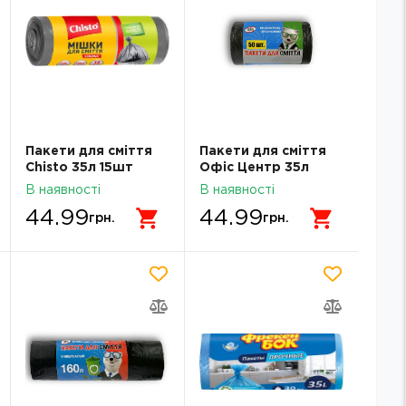
Пакети для сміття
Пакети для сміття
Chisto 35л 15шт
Офіс Центр 35л
strong
50шт ОС112236
В наявності
В наявності
44.99
44.99
грн.
грн.