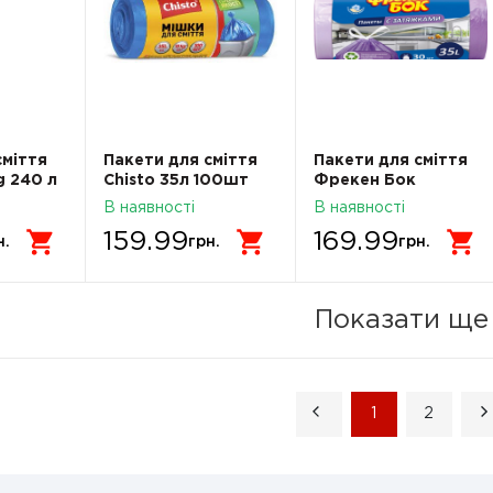
сміття
Пакети для сміття
Пакети для сміття
g 240 л
Chisto 35л 100шт
Фрекен Бок
35л/30шт із
В наявності
В наявності
затяжками
159.99
169.99
фіолетові
н.
грн.
грн.
Показати ще
1
2