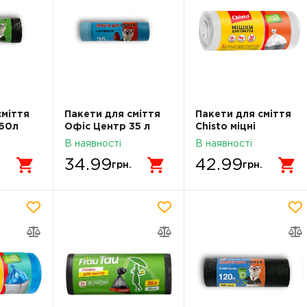
сміття
Пакети для сміття
Пакети для сміття
 60л
Офіс Центр 35 л
Chisto міцні
238
15шт з затяжкою
20лх30шт
В наявності
В наявності
ОС112237
34.99
42.99
.
грн.
грн.