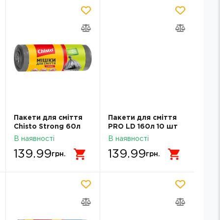
Пакети для сміття
Пакети для сміття
Chisto Strong 60л
PRO LD 160л 10 шт
30шт
білі
В наявності
В наявності
139.99
139.99
грн.
грн.