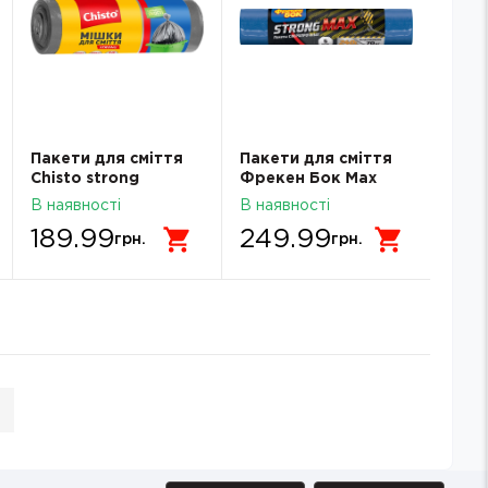
Пакети для сміття
Пакети для сміття
Chisto strong
Фрекен Бок Мах
160лх10шт
240л 5 шт сині
В наявності
В наявності
189.99
249.99
грн.
грн.