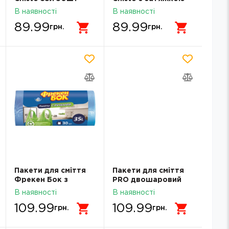
міцні
60л/10шт
В наявності
В наявності
89.99
89.99
грн.
грн.
Пакети для сміття
Пакети для смiття
Фрекен Бок з
PRO двошаровий
ручками 35л 30шт
Professional 240л\5
В наявності
В наявності
сині
шт 16207200
109.99
109.99
грн.
грн.