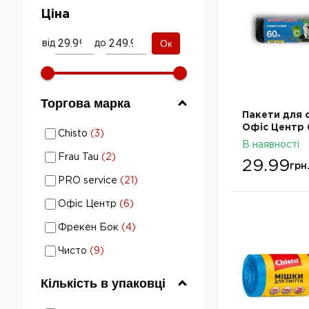
Ціна
Ок
від
до
Торгова марка
Пакети для 
Мішки для сміття: Торгова
Офіс Центр
Chisto
(
3
)
20шт ОС112
марка - Chisto
В наявності
Мішки для сміття: Торгова
Frau Tau
(
2
)
29.99
марка - Frau Tau
грн
Мішки для сміття: Торгова
PRO service
(
21
)
марка - PRO service
Мішки для сміття: Торгова
Офіс Центр
(
6
)
марка - Офіс Центр
Мішки для сміття: Торгова
Фрекен Бок
(
4
)
марка - Фрекен Бок
Мішки для сміття: Торгова
Чисто
(
9
)
марка - Чисто
Кількість в упаковці
Мішки для сміття: Кількість в