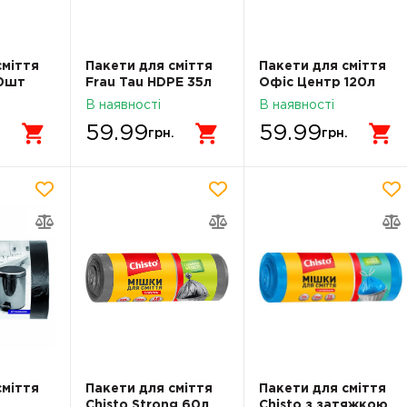
сміття
Пакети для сміття
Пакети для сміття
30шт
Frau Tau HDPE 35л
Офіс Центр 120л
30шт
10шт ОС112239
В наявності
В наявності
59.99
59.99
.
грн.
грн.
сміття
Пакети для сміття
Пакети для сміття
Chisto Strong 60л
Chisto з затяжкою