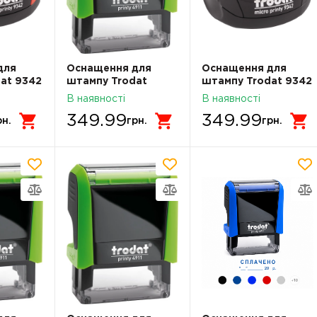
для
Оснащення для
Оснащення для
at 9342
штампу Trodat
штампу Trodat 9342
4911N 38х14 мм.
Чорний
В наявності
В наявності
349.99
349.99
рн.
грн.
грн.