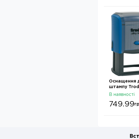
Оснащення 
штампу Trod
4927N 60х40
В наявності
749.99
гр
Вст