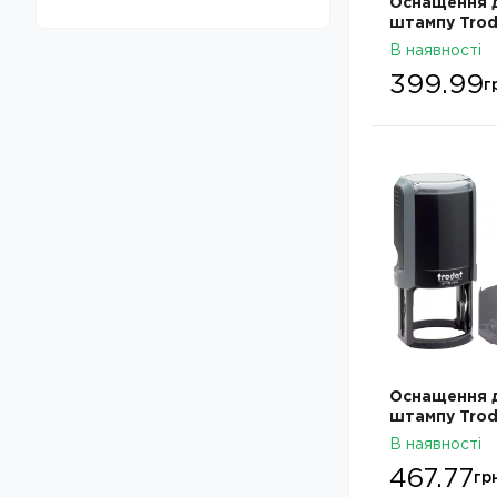
Оснащення 
45
штампу Trod
4911N зі сло
В наявності
Оплачено
399.99
г
Оснащення 
штампу Trod
Сірий
В наявності
467.77
гр