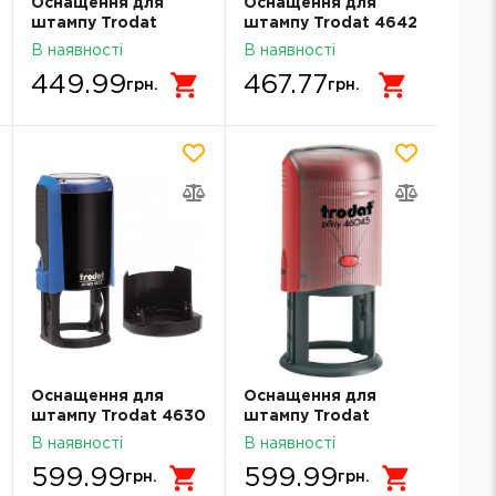
Оснащення для
Оснащення для
штампу Trodat
штампу Trodat 4642
4912N 47х18 мм.
Синій
В наявності
В наявності
449.99
467.77
грн.
грн.
Оснащення для
Оснащення для
штампу Trodat 4630
штампу Trodat
d=45мм 46045 R45
В наявності
В наявності
599.99
599.99
грн.
грн.