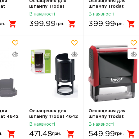
для
Оснащення для
Оснащення для
at
штампу Trodat
штампу Trodat
вом
4911N зі словом
4911N зі словом
В наявності
В наявності
Сплачено
Сплачено + дата
399.99
399.99
рн.
грн.
грн.
для
Оснащення для
Оснащення для
at 4642
штампу Trodat 4642
штампу Trodat
Чорний
4913N 58х22 мм.
В наявності
В наявності
471.48
549.99
н.
грн.
грн.