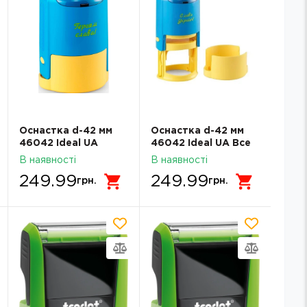
Оснастка d-42 мм
Оснастка d-42 мм
46042 Ideal UA
46042 Ideal UA Все
Україна понад усе!
буде Україна
В наявності
В наявності
Жовто-блакитна
249.99
249.99
грн.
грн.