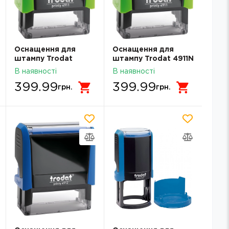
Оснащення для
Оснащення для
штампу Trodat
штампу Trodat 4911N
4911N зі словом
зі словом Копія
В наявності
В наявності
Згідно з оригіналом
399.99
399.99
грн.
грн.