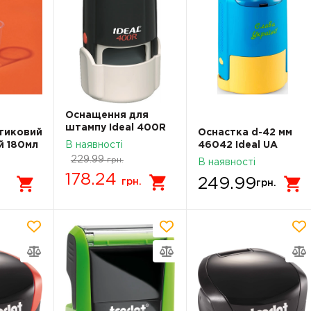
Оснащення для
штампу Ideal 400R
тиковий
Оснастка d-42 мм
й 180мл
В наявності
46042 Ideal UA
Слава Україні
229.99
грн.
В наявності
Жовто-блакитна
178.24
249.99
грн.
.
грн.