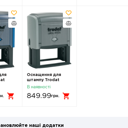
для
Оснащення для
at
штампу Trodat
 мм.
4926N 75х38 мм.
В наявності
849.99
н.
грн.
ановлюйте наші додатки