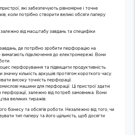
ристрої, які забезпечують рівномірне і точне
ків, коли потрібно створити великі обсяги паперу
 залежно від масштабу завдань та специфіки
завдань, де потрібно зробити перфорацію на
не вимагають підключення до електромережі. Вони
боти.
оцес перфорування та підвищити продуктивність.
 значну кількість аркушів протягом короткого часу.
вати високу точність перфорації.
слові машини для перфорації. Ці пристрої здатні
в перфорації, залежно від потреб замовника. Вони
цтва великих тиражів.
о бізнесу та обсягів роботи. Незалежно від того, чи
увати тип паперу та його щільність, щоб досягти