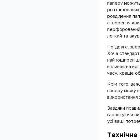
паперу можуть 
розташованих н
розділення пап
створення квит
перфорований і
легкий та акур
По-друге, звер
Хоча стандарт
найпоширеніш
впливає на йог
часу, краще об
Крім того, ва
паперу можуть 
використання 
Завдяки прави
гарантуючи вис
усі ваші потре
Технічне