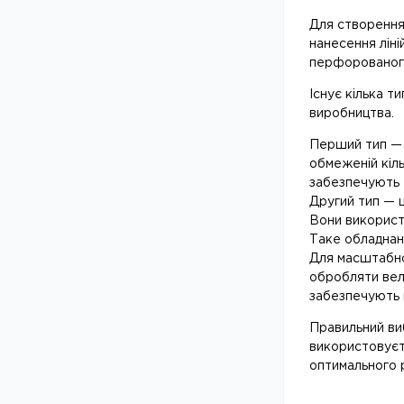
Для створення 
нанесення ліні
перфорованого
Існує кілька 
виробництва.
Перший тип — 
обмеженій кіл
забезпечують 
Другий тип — 
Вони використо
Таке обладнан
Для масштабно
обробляти вели
забезпечують 
Правильний виб
використовуєте
оптимального 