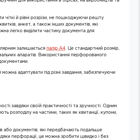
зручним для використання в офісах, на виробництві та
 чіткі й рівні розрізи, не пошкоджуючи решту
витків, анкет, а також інших документів, які
ожна легко виділити частину документа для
пулярним залишається
папір А4
. Це стандартний розмір,
іювальних апаратів. Використання перфорованого
 документами.
 можна адаптувати під різні завдання, забезпечуючи
сті завдяки своїй практичності та зручності. Одним
ть розподілу на частини, таких як квитанції, купони,
ів або документів, які передбачають подальше
дяки перфорації, це можна зробити швидко і без