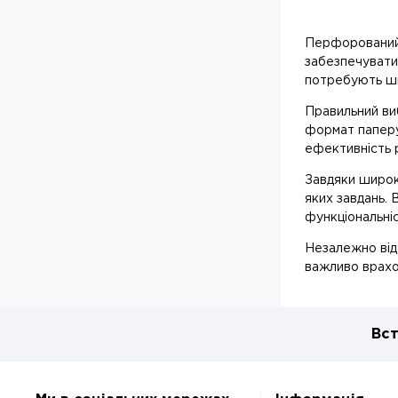
Перфорований п
забезпечувати 
потребують шв
Правильний ви
формат паперу
ефективність 
Завдяки широк
яких завдань. 
функціональніс
Незалежно від 
важливо врахов
Вст