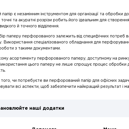
апір є незамінним інструментом для організації та обробки док
точні та акуратні розрізи робить його ідеальним для створення к
идкого й точного відділення.
бір паперу перфорованого залежить від специфічних потреб ва
. Використання спеціалізованого обладнання для перфорування
роботи з такими документами.
ому асортименту перфорованого паперу, доступному на ринку, 
Використання цього паперу не лише спрощує процес обробки до
ть.
того, чи потребуєте ви перфорований папір для офісних задач,
увати всі аспекти, щоб забезпечити найкращий результат і мак
ановлюйте наші додатки