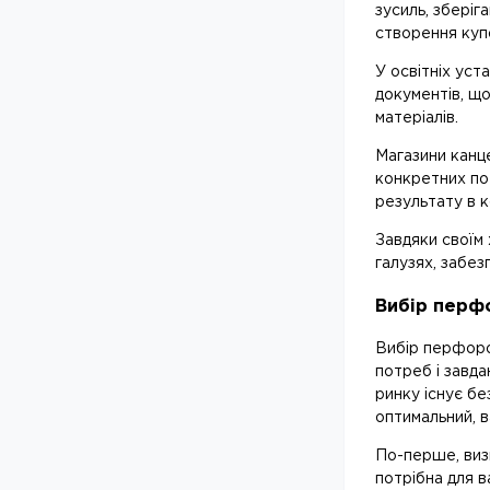
зусиль, зберіг
створення купо
У освітніх уст
документів, що
матеріалів.
Магазини канце
конкретних по
результату в 
Завдяки своїм 
галузях, забез
Вибір перф
Вибір перфоро
потреб і завда
ринку існує бе
оптимальний, в
По-перше, визн
потрібна для 