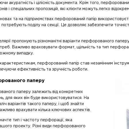
аючи акуратність і цілісність документа. Крім того, перфорова
нів і спеціальних пропозицій, які клієнти можуть легко відокре
ановах та на підприємствах перфорований папір використовуєть
 потребують поділу на секції. Це дозволяє забезпечити точність
лярії пропонують різноманітні варіанти перфорованого паперу
треб. Важливо враховувати формат, щільність та тип перфорац
кожному випадку.
характеристикам, перфорований папір став незамінним інструме
печуючи ефективність та зручність роботи.
орованого паперу
ваного паперу залежить від конкретних
нь, для яких він буде використовуватися. На
зліч варіантів такого паперу, і щоб знайти
ажливо врахувати кілька ключових аспектів.
ачте тип і частоту перфорації, яка
вашого проекту. Різні види перфорованого