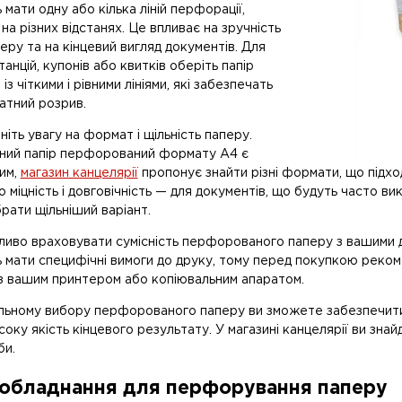
мати одну або кілька ліній перфорації,
а різних відстанях. Це впливає на зручність
еру та на кінцевий вигляд документів. Для
анцій, купонів або квитків оберіть папір
з чіткими і рівними лініями, які забезпечать
атний розрив.
ніть увагу на формат і щільність паперу.
ний папір перфорований формату A4 є
им,
магазин канцелярії
пропонує знайти різні формати, що підхо
о міцність і довговічність — для документів, що будуть часто 
рати щільніший варіант.
жливо враховувати сумісність перфорованого паперу з вашими
мати специфічні вимоги до друку, тому перед покупкою рекоме
з вашим принтером або копіювальним апаратом.
льному вибору перфорованого паперу ви зможете забезпечити 
оку якість кінцевого результату. У магазині канцелярії ви зн
би.
 обладнання для перфорування паперу