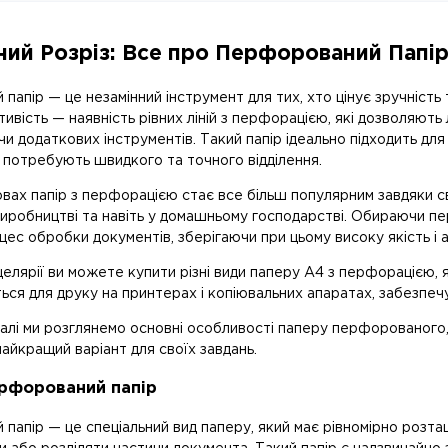
ний Розріз: Все про Перфорований Папі
апір — це незамінний інструмент для тих, хто цінує зручність
ивість — наявність рівних ліній з перфорацією, які дозволяють
 додаткових інструментів. Такий папір ідеально підходить для с
і потребують швидкого та точного відділення.
вах папір з перфорацією стає все більш популярним завдяки св
 виробництві та навіть у домашньому господарстві. Обираючи п
ес обробки документів, зберігаючи при цьому високу якість і а
целярії ви можете купити різні види паперу А4 з перфорацією, я
ся для друку на принтерах і копіювальних апаратах, забезпечуючи
іалі ми розглянемо основні особливості паперу перфорованого,
айкращий варіант для своїх завдань.
рфорований папір
апір — це спеціальний вид паперу, який має рівномірно розташ