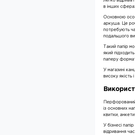
легко відриват
в інших сферах
Основною особ
аркуша. Це роб
потребують час
подальшого ви
Такий папір м
який підходить
паперу формату
У магазині кан
високу якість і
Використ
Перфорований 
із основних на
квитки, анкети
У бізнесі папі
відривання ча