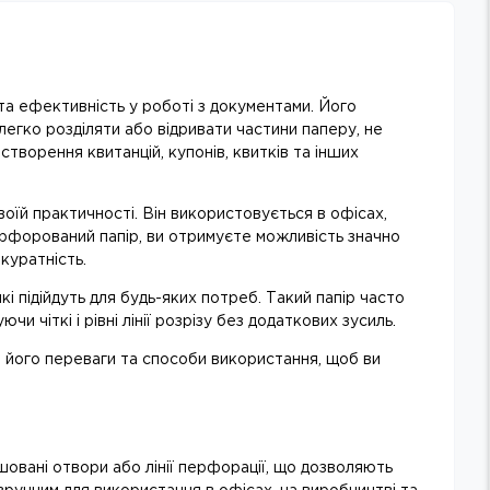
р
 та ефективність у роботі з документами. Його
 легко розділяти або відривати частини паперу, не
творення квитанцій, купонів, квитків та інших
оїй практичності. Він використовується в офісах,
ерфорований папір, ви отримуєте можливість значно
куратність.
кі підійдуть для будь-яких потреб. Такий папір часто
 чіткі і рівні лінії розрізу без додаткових зусиль.
 його переваги та способи використання, щоб ви
овані отвори або лінії перфорації, що дозволяють