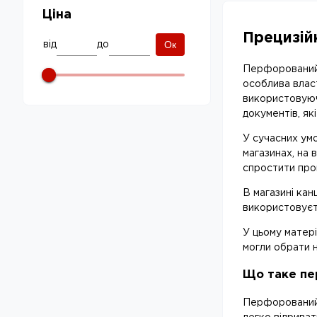
Ціна
Прецизій
Ок
від
до
Перфорований п
особлива власт
використовуючи
документів, як
У сучасних умо
магазинах, на
спростити проц
В магазині кан
використовуєть
У цьому матер
могли обрати н
Що таке пе
Перфорований п