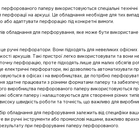
перфорованого паперу використовуються спеціальні технічні п
й перфорації на аркуші. Це обладнання необхідне для тих випад
 або адаптувати перфорацію під конкретні вимоги.
типів обладнання для перфорування, яке може бути використане
це ручні перфоратори. Вони підходять для невеликих офісних 
ькості аркушів. Такі пристрої легко використовувати та вони 
точну перфорацію, проте підходять лише для малих обсягів ро
це електричні перфоратори, які дозволяють автоматизувати пр
вуються в офісах і на виробництвах, де потрібно перфорувати
ня здатне працювати з різними форматами паперу та забезпечу
го виробництва перфорованого паперу використовуються проми
кі обсяги паперу і налаштовуються для створення різних типі
високу швидкість роботи та точність, що важливо для виробни
ір обладнання для перфорування залежить від специфіки вашог
 ви ручні інструменти або промислові машини, важливо врахов
результату при перфоруванні паперу перфорованого.