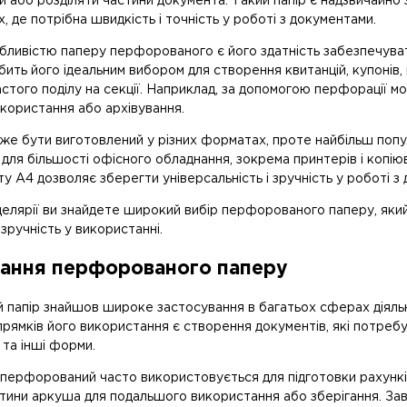
и або розділяти частини документа. Такий папір є надзвичайно 
, де потрібна швидкість і точність у роботі з документами.
ливістю паперу перфорованого є його здатність забезпечувати
ить його ідеальним вибором для створення квитанцій, купонів, к
того поділу на секції. Наприклад, за допомогою перфорації м
користання або архівування.
оже бути виготовлений у різних форматах, проте найбільш по
 для більшості офісного обладнання, зокрема принтерів і коп
 А4 дозволяє зберегти універсальність і зручність у роботі з
целярії ви знайдете широкий вибір перфорованого паперу, який
 зручність у використанні.
ання перфорованого паперу
папір знайшов широке застосування в багатьох сферах діяльно
прямків його використання є створення документів, які потребую
 та інші форми.
р перфорований часто використовується для підготовки рахунк
стини аркуша для подальшого використання або зберігання. Зав