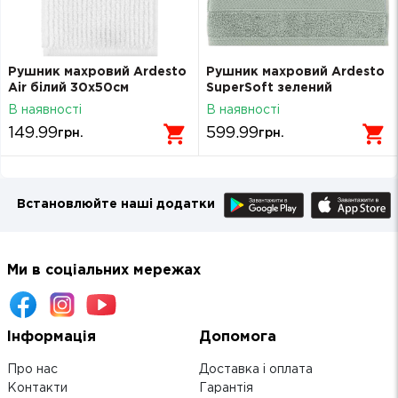
Рушник махровий Ardesto
Рушник махровий Ardesto
Air білий 30х50см
SuperSoft зелений
ART2130NW
70х140см 100% бавовна
В наявності
В наявності
ART2270SS
149.99
599.99
грн.
грн.
Встановлюйте наші додатки
Ми в соціальних мережах
Інформація
Допомога
Про нас
Доставка і оплата
Контакти
Гарантія