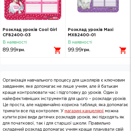
Розклад уроків Cool Girl
Розклад уроків Maxi
CF82400-03
MX82400-01
В наявності
В наявності
89.99
99.99
грн.
грн.
Організація навчального процесу для школярів є ключовим
завданням, яке допомагає не лише учням, але й батькам
краще контролювати час і підготовку до уроків. Один із
найефективніших інструментів для цього – розклади уроків.
Це проста, але надзвичайно корисна таблиця, яка допомагає
тримати все під контролем. У
магазині канцелярії
можна
купити різні види дитячих розкладів уроків, які підходять як
для початкової, так і для старшої школи. Правильно
складений розклад допомагає учням краще планувати свій