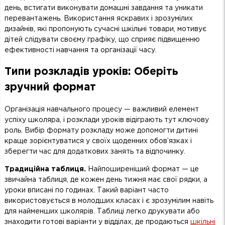
день, встигати виконувати домашні завдання та уникати
перевантажень. Використання яскравих і зрозумілих
дизайнів, які пропонують сучасні шкільні товари, мотивує
дітей слідувати своєму графіку, що сприяє підвищенню
ефективності навчання та організації часу.
Типи розкладів уроків: Оберіть
зручний формат
Організація навчального процесу — важливий елемент
успіху школяра, і розклади уроків відіграють тут ключову
роль. Вибір формату розкладу може допомогти дитині
краще зорієнтуватися у своїх щоденних обов’язках і
зберегти час для додаткових занять та відпочинку.
Традиційна
таблиця
.
Найпоширеніший формат — це
звичайна таблиця, де кожен день тижня має свої рядки, а
уроки вписані по годинах. Такий варіант часто
використовується в молодших класах і є зрозумілим навіть
для найменших школярів. Таблиці легко друкувати або
знаходити готові варіанти у відділах, де продаються
шкільні