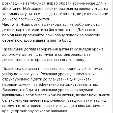
розклади, не загубилися, варто обрати зручне місце для їх
зберігання. Найкраще повісити розклад на видному місці: на
холодильнику чи на стіні в дитячій кімнаті, де дитина матиме
до нього постійний доступ.
Чистота.
Якщо розклад знаходиться на робочому столі
дитини, варто стежити за його чистотою. Для цього
періодично протирайте ламіновану поверхню вологою
серветкою, щоб видалити пил та бруд.
Правильний догляд і зберігання дитячих розкладів уроків
допоможе дитині підтримувати організованість та
дисциплінованість протягом навчального року.
Правильна організація навчального процесу є ключем до
успіху кожного учня. Розклади уроків допомагають
структуровано підійти до планування дня, уникати
перевантаження та ефективно використовувати час.
Важливо, щоб дитячі розклади уроків враховували
індивідуальні особливості кожної дитини, дозволяючи знайти
баланс між навчанням і відпочинком. Завдяки чіткій таблиці
предметів, діти швидше адаптуються до шкільних вимог і
краще організовують своє навчання.