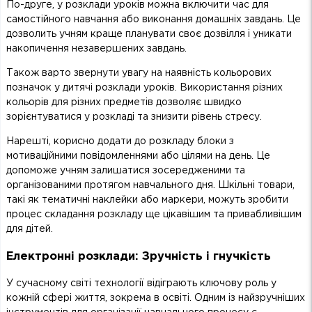
По-друге, у розклади уроків можна включити час для
самостійного навчання або виконання домашніх завдань. Це
дозволить учням краще планувати своє дозвілля і уникати
накопичення незавершених завдань.
Також варто звернути увагу на наявність кольорових
позначок у дитячі розклади уроків. Використання різних
кольорів для різних предметів дозволяє швидко
зорієнтуватися у розкладі та знизити рівень стресу.
Нарешті, корисно додати до розкладу блоки з
мотиваційними повідомленнями або цілями на день. Це
допоможе учням залишатися зосередженими та
організованими протягом навчального дня. Шкільні товари,
такі як тематичні наклейки або маркери, можуть зробити
процес складання розкладу ще цікавішим та привабливішим
для дітей.
Електронні розклади: Зручність і гнучкість
У сучасному світі технології відіграють ключову роль у
кожній сфері життя, зокрема в освіті. Одним із найзручніших