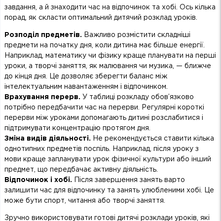
завдання, а й знаходити час на відпочинок та хобі. Ось кілька
порад, як скласти оптимальний дитячий розклад уроків.
Розподіл предметів.
Важливо розмістити складніші
предмети на початку дня, коли дитина має більше енергії.
Наприклад, математику чи фізику краще планувати на перші
уроки, а творчі заняття, як малювання чи музика, — ближче
до кінця дня. Це дозволяє зберегти баланс між
інтелектуальним навантаженням і відпочинком.
Врахування перерв.
У таблиці розкладу обов’язково
потрібно передбачити час на перерви. Регулярні короткі
перерви між уроками допомагають дитині розслабитися і
підтримувати концентрацію протягом дня.
Зміна видів діяльності.
Не рекомендується ставити кілька
однотипних предметів поспіль. Наприклад, після уроку з
мови краще запланувати урок фізичної культури або інший
предмет, що передбачає активну діяльність.
Відпочинок і хобі.
Після завершення занять варто
залишити час для відпочинку та занять улюбленими хобі. Це
може бути спорт, читання або творчі заняття.
Зручно використовувати готові дитячі розклади уроків, які