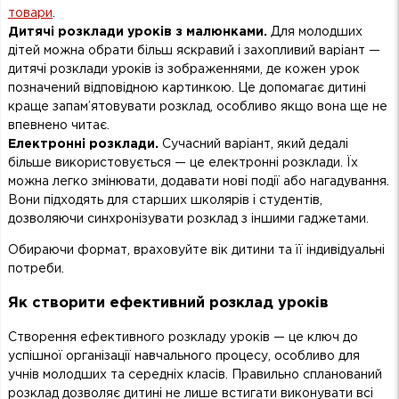
товари
.
Дитячі розклади уроків
з малюнками.
Для молодших
дітей можна обрати більш яскравий і захопливий варіант —
дитячі розклади уроків із зображеннями, де кожен урок
позначений відповідною картинкою. Це допомагає дитині
краще запам’ятовувати розклад, особливо якщо вона ще не
впевнено читає.
Електронні розклади.
Сучасний варіант, який дедалі
більше використовується — це електронні розклади. Їх
можна легко змінювати, додавати нові події або нагадування.
Вони підходять для старших школярів і студентів,
дозволяючи синхронізувати розклад з іншими гаджетами.
Обираючи формат, враховуйте вік дитини та її індивідуальні
потреби.
Як створити ефективний розклад уроків
Створення ефективного розкладу уроків — це ключ до
успішної організації навчального процесу, особливо для
учнів молодших та середніх класів. Правильно спланований
розклад дозволяє дитині не лише встигати виконувати всі