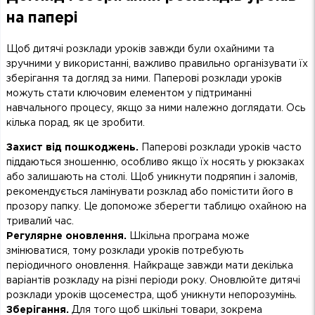
на папері
Щоб дитячі розклади уроків завжди були охайними та
зручними у використанні, важливо правильно організувати їх
зберігання та догляд за ними. Паперові розклади уроків
можуть стати ключовим елементом у підтриманні
навчального процесу, якщо за ними належно доглядати. Ось
кілька порад, як це зробити.
Захист від пошкоджень.
Паперові розклади уроків часто
піддаються зношенню, особливо якщо їх носять у рюкзаках
або залишають на столі. Щоб уникнути подряпин і заломів,
рекомендується ламінувати розклад або помістити його в
прозору папку. Це допоможе зберегти таблицю охайною на
тривалий час.
Регулярне оновлення.
Шкільна програма може
змінюватися, тому розклади уроків потребують
періодичного оновлення. Найкраще завжди мати декілька
варіантів розкладу на різні періоди року. Оновлюйте дитячі
розклади уроків щосеместра, щоб уникнути непорозумінь.
Зберігання.
Для того щоб шкільні товари, зокрема