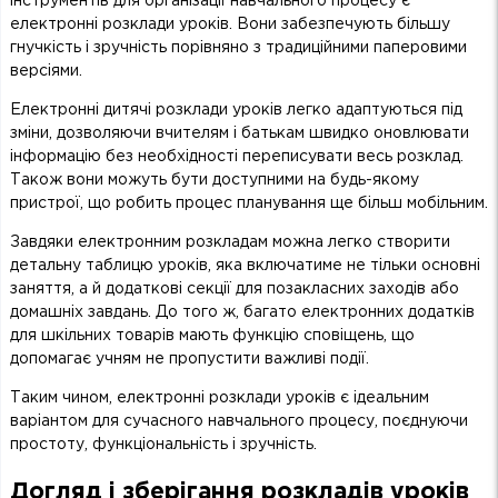
інструментів для організації навчального процесу є
електронні розклади уроків. Вони забезпечують більшу
гнучкість і зручність порівняно з традиційними паперовими
версіями.
Електронні дитячі розклади уроків легко адаптуються під
зміни, дозволяючи вчителям і батькам швидко оновлювати
інформацію без необхідності переписувати весь розклад.
Також вони можуть бути доступними на будь-якому
пристрої, що робить процес планування ще більш мобільним.
Завдяки електронним розкладам можна легко створити
детальну таблицю уроків, яка включатиме не тільки основні
заняття, а й додаткові секції для позакласних заходів або
домашніх завдань. До того ж, багато електронних додатків
для шкільних товарів мають функцію сповіщень, що
допомагає учням не пропустити важливі події.
Таким чином, електронні розклади уроків є ідеальним
варіантом для сучасного навчального процесу, поєднуючи
простоту, функціональність і зручність.
Догляд і зберігання розкладів уроків