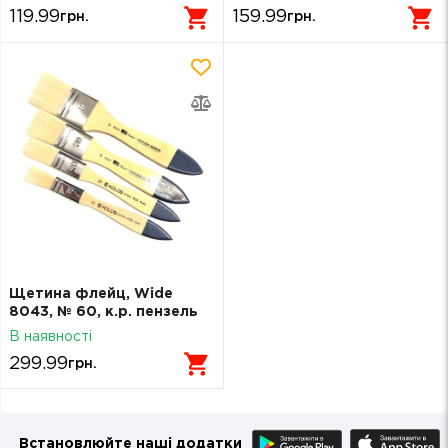
119.99
159.99
грн.
грн.
Щетина флейц, Wide
8043, № 60, к.р. пензель
KOLOS
В наявності
299.99
грн.
Встановлюйте наші додатки