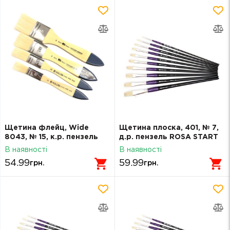
Щетина флейц, Wide
Щетина плоска, 401, № 7,
8043, № 15, к.р. пензель
д.р. пензель ROSA START
KOLOS
В наявності
В наявності
54.99
59.99
грн.
грн.