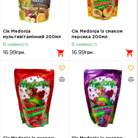
Сік Medonja
Сік Medonja із смаком
мультивітамінний 200мл
персика 200мл
В наявності
В наявності
16.99
16.99
грн.
грн.