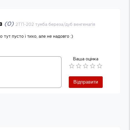
ів
(
0
)
2ТП-202 тумба береза/дуб венгемагія
 тут пусто і тихо, але не надовго :)
Ваша оцінка
Empty
0.5 Stars
1 Star
1.5 Stars
2 Stars
2.5 Stars
3 Stars
3.5 Stars
4 Stars
4.5 Stars
5 Stars
Відправити