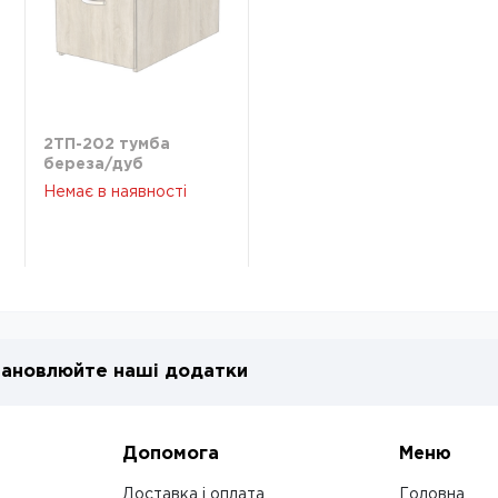
2ТП-202 тумба
береза/дуб
венгемагія
Немає в наявності
ановлюйте наші додатки
Допомога
Меню
Доставка і оплата
Головна