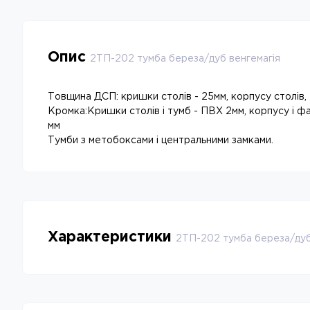
Опис
2ТП-202 тумба береза/дуб венгемагія
Товщина ДСП: кришки столів - 25мм, корпусу столів,
Кромка:Кришки столів і тумб - ПВХ 2мм, корпусу і ф
мм
Тумби з метобоксами і центральними замками.
Характеристики
2ТП-202 тумба береза/дуб