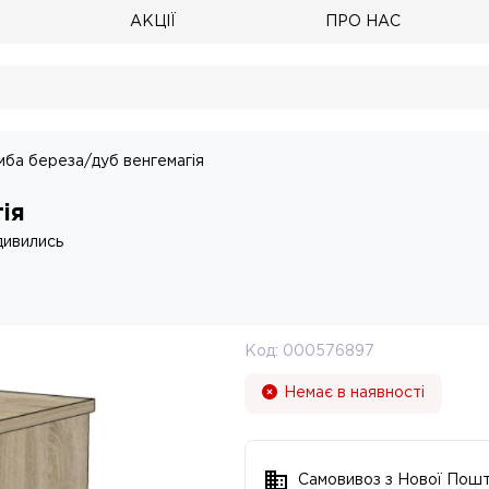
АКЦІЇ
ПРО НАС
ба береза/дуб венгемагія
ія
дивились
Код:
000576897
Немає в наявності
Самовивоз з Нової Пош