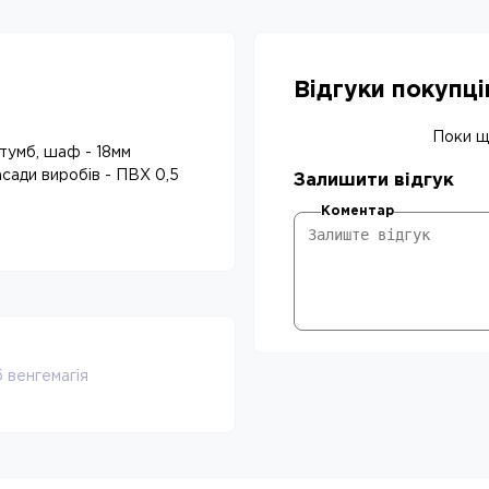
Відгуки покупц
Поки що
 тумб, шаф - 18мм
асади виробів - ПВХ 0,5
Залишити відгук
Коментар
 венгемагія