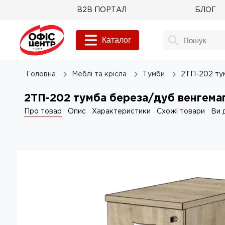
B2B ПОРТАЛ
БЛОГ
Каталог
Головна
Меблi та крicла
Тумби
2ТП-202 тум
2ТП-202 тумба береза/дуб венгемаг
Про товар
Опис
Характеристики
Схожі товари
Ви 