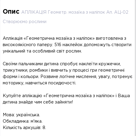
Опис
АПЛІКАЦІЯ Геометр. мозаїка з наліпок Ап. АЦ-02
Створюємо рослини
Аплікація «Геометрична мозаїка з наліпок» виготовлена з
високоякісного паперу. 516 наклейок допоможуть створити
унікальний та особливий світ рослин.
Своїми пальчиками дитина спробує наклеїти кружечки,
трикутники, ромбики і вивчить у процесі гри геометричні
форми і кольори. Розвине логічне мислення, увагу, потренує
моторику, навчиться посидючості.
Купуйте аплікацію «Геометрична мозаїка з наліпок» і Ваша
дитина знайде чим себе зайняти!
Мова: українська.
Обкладинка: м'яка.
Кількість аркушів: 8.