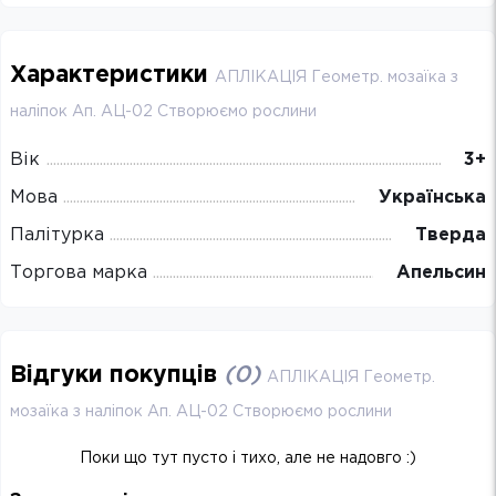
Характеристики
АПЛІКАЦІЯ Геометр. мозаїка з
наліпок Ап. АЦ-02 Створюємо рослини
Вік
3+
Мова
Українська
Палітурка
Тверда
Торгова марка
Апельсин
Відгуки покупців
(
0
)
АПЛІКАЦІЯ Геометр.
мозаїка з наліпок Ап. АЦ-02 Створюємо рослини
Поки що тут пусто і тихо, але не надовго :)