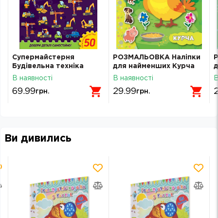
Супермайстерня
РОЗМАЛЬОВКА Наліпки
Будівельна техніка
для найменших Курча
В наявності
В наявності
В
69.99
29.99
грн.
грн.
Ви дивились