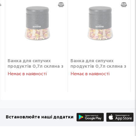
Банка для сипучих
Банка для сипучих
з
продуктів 0,7л скляна з
продуктів 0,7л скляна з
металевою кришкою
металевою кришкою
Немає в наявності
Немає в наявності
SCHÄFER
SCHÄFER
Встановлюйте наші додатки