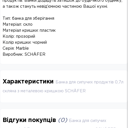
продуктів. Банки додадуть затишок до будь-якого будинку,
а також стануть невід'ємною частиною Вашої кухні.
Тип: банка для зберігання
Матеріал: скло
Матеріал кришки: пластик
Колір: прозорий
Колір кришки: чорний
Серія: Marble
Виробник: SCHÄFER
Характеристики
Банка для сипучих продуктів 0,7л
скляна з металевою кришкою SCHÄFER
Відгуки покупців
(
0
)
Банка для сипучих