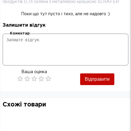
продуктів 0,7л скляна з металевою кришкою SCHÄFER
Поки що тут пусто і тихо, але не надовго :)
Залишити відгук
Коментар
Ваша оцінка
Відправити
Empty
0.5 Stars
1 Star
1.5 Stars
2 Stars
2.5 Stars
3 Stars
3.5 Stars
4 Stars
4.5 Stars
5 Stars
Схожі товари