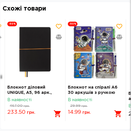
Схожі товари
-50
%
-50
%
Блокнот діловий
Блокнот на спіралі A6
UNIQUE, А5, 96 арк.,
30 аркушів з ручкою
Б
клітинка, чорний з
Космонавт DB-98268
а
В наявності
В наявності
помаранчевим,
м
467.00
29.99
В
грн.
грн.
шт.шкіра
233.50
14.99
грн.
грн.