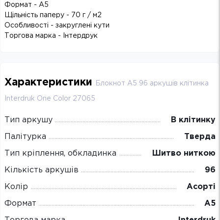
Формат - А5
Щільність паперу - 70 г / м2
Особливості - закруглені кути
Торгова марка - Інтердрук
Характеристики
Блокнот А5 96 аркушів клітинка
Interdruk One Color 27065
Тип аркушу
В клітинку
Палітурка
Тверда
Тип кріплення, обкладинка
Шитво ниткою
Кількість аркушів
96
Колір
Асорті
Формат
А5