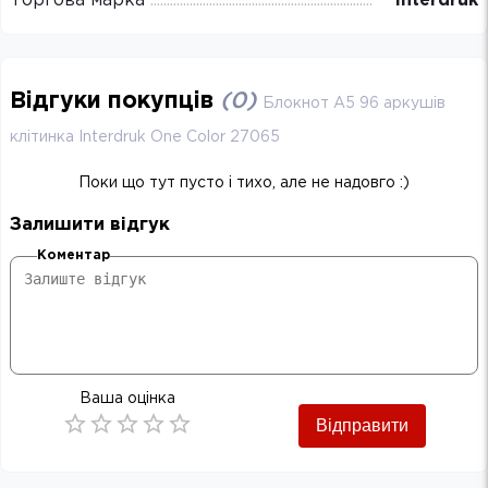
Торгова марка
Interdruk
Відгуки покупців
(
0
)
Блокнот А5 96 аркушів
клітинка Interdruk One Color 27065
Поки що тут пусто і тихо, але не надовго :)
Залишити відгук
Коментар
Ваша оцінка
Відправити
Empty
0.5 Stars
1 Star
1.5 Stars
2 Stars
2.5 Stars
3 Stars
3.5 Stars
4 Stars
4.5 Stars
5 Stars