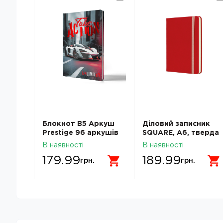
uromax
Блокнот В5 Аркуш
Діловий записник
уші
Prestige 96 аркушів
SQUARE, A6, тверда
ль
клітинка софттач
обкладинка, гумка,
В наявності
В наявності
1В3184 Гоночне авто
кремовий блок лінія,
179.99
189.99
червоний
грн.
грн.