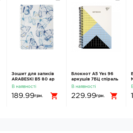
Зошит для записів
Блокнот А5 Yes 96
ARABESKI B5 80 ар
аркушів 7БЦ cпіраль
клітинка пластикова
Geometry клітинка
В наявності
В наявності
обкладинка синій
152021
189.99
229.99
BM.2586-02
грн.
грн.