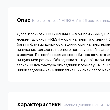
Опис
Блокнот діловий FRESH, А5, 96 арк., клітинка
Ділові блокноти ТМ BUROMAX – вірні помічники у що
людини! Блокнот FRESH – оригінальний та стильний б
багатій фактурі шкіри обкладинки, оригінальних нюа
вишуканих кольорів з першого погляду сприймається
аксесуар. Він прийдеться до вподоби кожному, хто 
вишуканими речами. Обкладинка зі штучної шкіри над
записи. М’яка фактура обкладинки блокноту FRESH 
шкіри задовольнить найвибагливіший смак свого май
Характеристики
Блокнот діловий FRESH, А5,