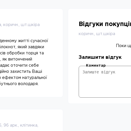
Відгуки покупц
, коричн., шт.шкіра
коричн., шт.шкіра
денному житті сучасної
Поки що
локнот, який завдяки
нсів обробки торця та
Залишити відгук
, як витончений
жадає оточити себе
Коментар
ійно захистить Ваші
з ефектом натуральної
бутнього володаря.
 96 арк., клітинка,