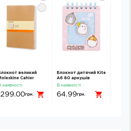
Блокнот великий
Блокнот дитячий Kite
Блокно
Moleskine Cahier
А6 80 аркушів
Notebo
лінійка беж QP421
клітинка спіраль
3298-
В наявності
В наявності
В наявн
ML26-276
1299.00
64.99
64.
грн.
грн.