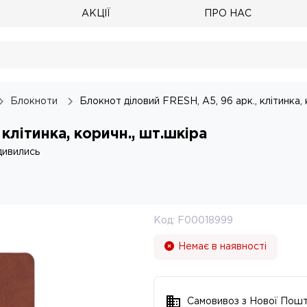
АКЦІЇ
ПРО НАС
Блокноти
Блокнот діловий FRESH, А5, 96 арк., клітинка, 
 клітинка, коричн., шт.шкіра
дивились
Код:
F00018999
Немає в наявності
Самовивоз з Нової Пош