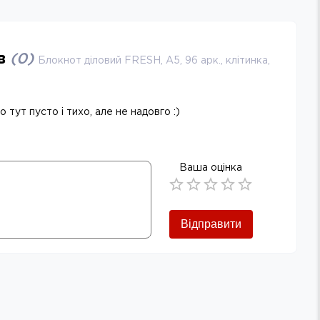
ів
(
0
)
Блокнот діловий FRESH, А5, 96 арк., клітинка,
 тут пусто і тихо, але не надовго :)
Ваша оцінка
Empty
0.5 Stars
1 Star
1.5 Stars
2 Stars
2.5 Stars
3 Stars
3.5 Stars
4 Stars
4.5 Stars
5 Stars
Відправити