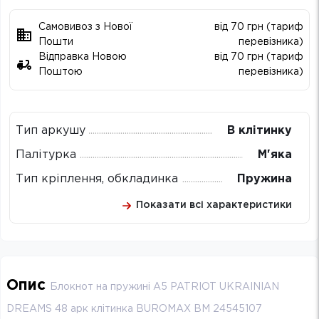
Самовивоз з Нової
від 70 грн (тариф
Пошти
перевізника)
Відправка Новою
від 70 грн (тариф
Поштою
перевізника)
Тип аркушу
В клітинку
Палітурка
М'яка
Тип кріплення, обкладинка
Пружина
Показати всі характеристики
Опис
Блокнот на пружині А5 PATRIOT UKRAINIAN
DREAMS 48 арк клітинка BUROMAX BM 24545107