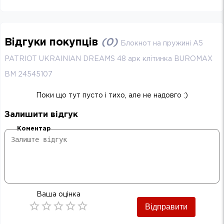
Відгуки покупців
(
0
)
Блокнот на пружині А5
PATRIOT UKRAINIAN DREAMS 48 арк клітинка BUROMAX
BM 24545107
Поки що тут пусто і тихо, але не надовго :)
Залишити відгук
Коментар
Ваша оцінка
Відправити
Empty
0.5 Stars
1 Star
1.5 Stars
2 Stars
2.5 Stars
3 Stars
3.5 Stars
4 Stars
4.5 Stars
5 Stars