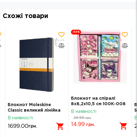
Схожі товари
-50
%
Блокнот на спіралі
8х8,2х10,5 см 100К-008
Блокнот Moleskine
Б
Classic великий лінійка
S
В наявності
сапфір QP090B20
к
29.99
В наявності
В
грн.
B
14.99
грн.
1699.00
грн.