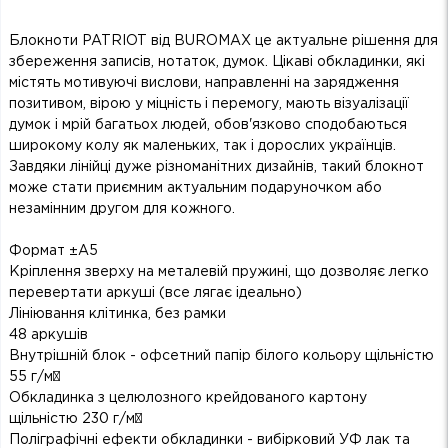
Блокноти PATRIOT від BUROMAX це актуальне рішення для
збереження записів, нотаток, думок. Цікаві обкладинки, які
містять мотивуючі вислови, направленні на зарядження
позитивом, вірою у міцність і перемогу, мають візуалізації
думок і мрій багатьох людей, обов'язково сподобаються
широкому колу як маленьких, так і дорослих українців.
Завдяки лінійці дуже різноманітних дизайнів, такий блокнот
може стати приємним актуальним подаруночком або
незамінним другом для кожного.
Формат ±А5
Кріплення зверху на металевій пружині, що дозволяє легко
перевертати аркуші (все лягає ідеально)
Лініювання клітинка, без рамки
48 аркушів
Внутрішній блок - офсетний папір білого кольору щільністю
55 г/м²
Обкладинка з целюлозного крейдованого картону
щільністю 230 г/м²
Поліграфічні ефекти обкладинки - вибірковий УФ лак та