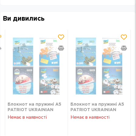
Ви дивились
Блокнот на пружині А5
Блокнот на пружині А5
PATRIOT UKRAINIAN
PATRIOT UKRAINIAN
а
DREAMS 48 арк клітинка
DREAMS 48 арк клітинка
Немає в наявності
Немає в наявності
BUROMAX BM 24545107
BUROMAX BM 24545107