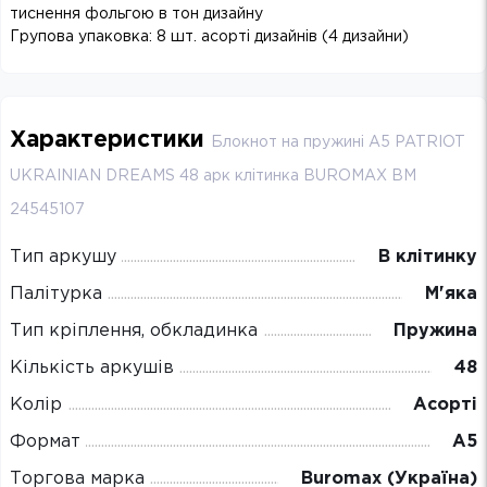
тиснення фольгою в тон дизайну
Групова упаковка: 8 шт. асорті дизайнів (4 дизайни)
Характеристики
Блокнот на пружині А5 PATRIOT
UKRAINIAN DREAMS 48 арк клітинка BUROMAX BM
24545107
Тип аркушу
В клітинку
Палітурка
М'яка
Тип кріплення, обкладинка
Пружина
Кількість аркушів
48
Колір
Асорті
Формат
А5
Торгова марка
Buromax (Україна)