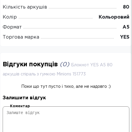
Кількість аркушів
80
Колір
Кольоровий
Формат
А5
Торгова марка
YES
Відгуки покупців
(
0
)
Блокнот YES А5 80
аркушів cпіраль з гумкою Minions 151773
Поки що тут пусто і тихо, але не надовго :)
Залишити відгук
Коментар