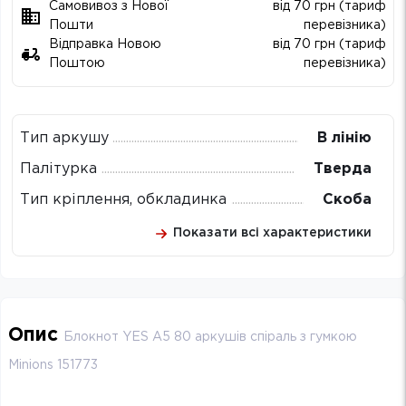
Самовивоз з Нової
від 70 грн (тариф
Пошти
перевізника)
Відправка Новою
від 70 грн (тариф
Поштою
перевізника)
Тип аркушу
В лінію
Палітурка
Тверда
Тип кріплення, обкладинка
Скоба
Показати всі характеристики
Опис
Блокнот YES А5 80 аркушів cпіраль з гумкою
Minions 151773