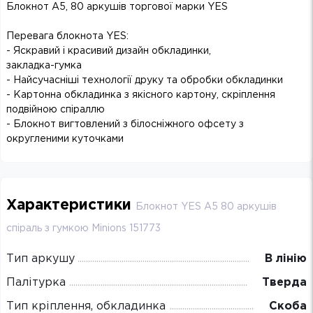
Блокнот А5, 80 аркушів торгової марки YES
Перевага блокнота YES:
- Яскравий і красивий дизайн обкладинки,
закладка-гумка
- Найсучасніші технології друку та обробки обкладинки
- Картонна обкладинка з якісного картону, скріплення
подвійною спіраллю
- Блокнот вигтовлений з білосніжного офсету з
округленими куточками
Характеристики
Блокнот YES А5 80 аркушів
cпіраль з гумкою Minions 151773
Тип аркушу
В лінію
Палітурка
Тверда
Тип кріплення, обкладинка
Скоба