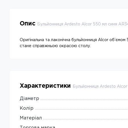
Опис
Бульйонниця Ardesto Alcor 550 мл синя AR
Оригінальна та лаконічна бульйонниця Alcor об’ємом
стане справжньою окрасою столу.
Характеристики
Бульйонниця Ardesto Alco
Діаметр
Колір
Матеріал
Торгова марка