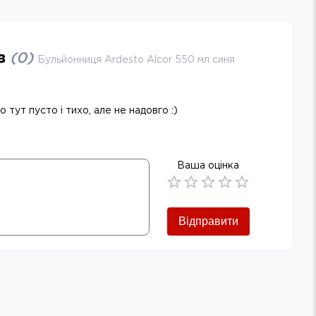
ів
(
0
)
Бульйонниця Ardesto Alcor 550 мл синя
 тут пусто і тихо, але не надовго :)
Ваша оцінка
Empty
0.5 Stars
1 Star
1.5 Stars
2 Stars
2.5 Stars
3 Stars
3.5 Stars
4 Stars
4.5 Stars
5 Stars
Відправити