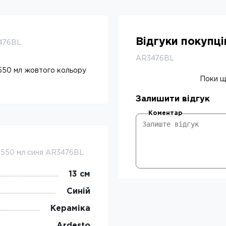
Відгуки покупц
3476BL
AR3476BL
 550 мл жовтого кольору
Поки що
Залишити відгук
Коментар
r 550 мл синя AR3476BL
13 см
Синій
Кераміка
Ardesto