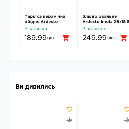
а
Тарілка керамічна
Блюдо овальне
ia 20
обідня Ardesto
Ardesto Imola 26х18 
ка
Bagheria 26 см Bright
см порцеляна
В наявності
В наявності
white AR2926WGC
AR3507I
189.99
249.99
грн.
грн.
Ви дивились