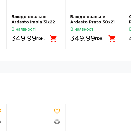
Блюдо овальне
Блюдо овальне
5
Ardesto Imola 31х22
Ardesto Prato 30х21
см порцеляна
см порцеляна
В наявності
В наявності
AR3508I
AR3607P
349.99
349.99
грн.
грн.