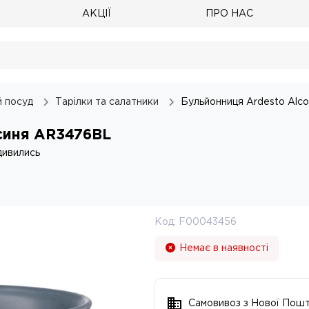
АКЦІЇ
ПРО НАС
 посуд
Тарілки та салатники
Бульйонниця Ardesto Alc
 синя AR3476BL
дивились
Код:
F00043456
Немає в наявності
Самовивоз з Нової Пош