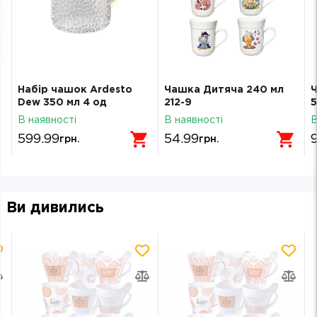
Набір чашок Ardesto
Чашка Дитяча 240 мл
Ч
Dew 350 мл 4 од
212-9
5
боросилікатне скло
з
В наявності
В наявності
В
AR2635C
599.99
54.99
грн.
грн.
Ви дивились