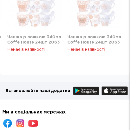
л
Чашка p ложкою 340мл
Чашка p ложкою 340мл
Coffe House 24шт 2063
Coffe House 24шт 2063
Немає в наявності
Немає в наявності
Встановлюйте наші додатки
Ми в соціальних мережах