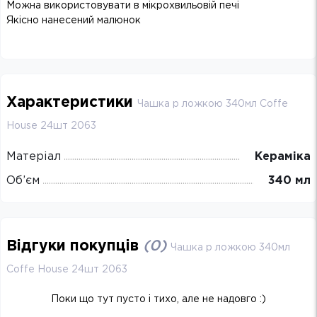
Можна використовувати в мікрохвильовій печі
Якісно нанесений малюнок
Характеристики
Чашка p ложкою 340мл Coffe
House 24шт 2063
Матеріал
Кераміка
Об’єм
340 мл
Відгуки покупців
(
0
)
Чашка p ложкою 340мл
Coffe House 24шт 2063
Поки що тут пусто і тихо, але не надовго :)