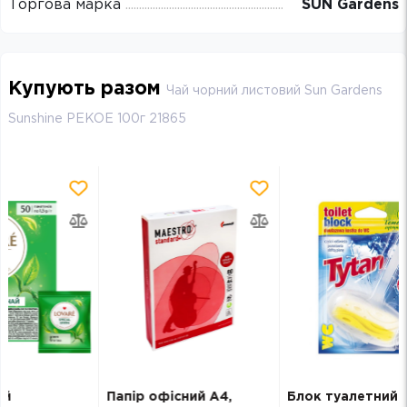
Торгова марка
SUN Gardens
Купують разом
Чай чорний листовий Sun Gardens
Sunshine PEKOE 100г 21865
Папір офісний А4,
Блок туалетний
Ст