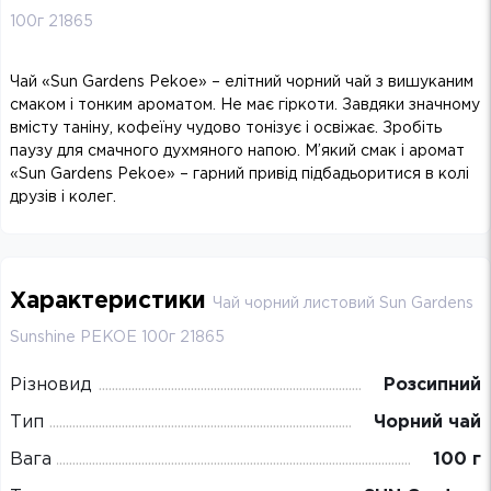
100г 21865
Чай «Sun Gardens Pekoe» – елітний чорний чай з вишуканим
смаком і тонким ароматом. Не має гіркоти. Завдяки значному
вмісту таніну, кофеїну чудово тонізує і освіжає. Зробіть
паузу для смачного духмяного напою. М’який смак і аромат
«Sun Gardens Pekoe» – гарний привід підбадьоритися в колі
друзів і колег.
Характеристики
Чай чорний листовий Sun Gardens
Sunshine PEKOE 100г 21865
Різновид
Розсипний
Тип
Чорний чай
Вага
100 г