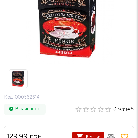
Код:
000562614
В наявності
0
відгуків
129.99
грн.
В Кошик