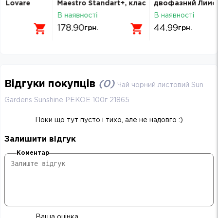
Mаestro Standart+, клас
двофазний Лимонний
ун
B, 80 г/м2, 500 л, Mondi
корзинка TYTAN 40г
ш
В наявності
В наявності
В 
51010
178.90
44.99
6
грн.
грн.
Відгуки покупців
(
0
)
Чай чорний листовий Sun
Gardens Sunshine PEKOE 100г 21865
Поки що тут пусто і тихо, але не надовго :)
Залишити відгук
Коментар
Ваша оцінка