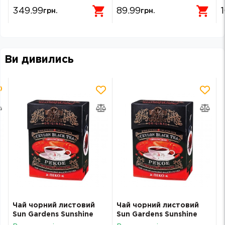
9
349.99
89.99
грн.
грн.
Ви дивились
Чай чорний листовий
Чай чорний листовий
Sun Gardens Sunshine
Sun Gardens Sunshine
PEKOE 100г 21865
PEKOE 100г 21865