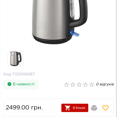
Код:
F00068487
В наявності
0
відгуків
2499.00
грн.
В Кошик