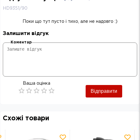
HD9351/90
Поки що тут пусто і тихо, але не надовго :)
Залишити відгук
Коментар
Ваша оцінка
Відправити
Empty
0.5 Stars
1 Star
1.5 Stars
2 Stars
2.5 Stars
3 Stars
3.5 Stars
4 Stars
4.5 Stars
5 Stars
Схожі товари