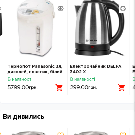
Термопот Panasonic 3л,
Електрочайник DELFA
Е
дисплей, пластик, білий
3402 X
В наявності
В наявності
В
5799.00
299.00
грн.
грн.
Ви дивились