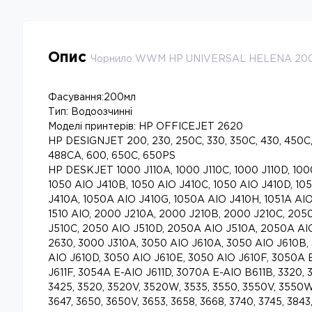
Опис
Чорнило WWM HP UNIVERSAL HELENA 200
Фасування:200мл
Тип: Водоозчинні
Моделі принтерів: HP OFFICEJET 2620
HP DESIGNJET 200, 230, 250C, 330, 350C, 430, 450C,
488CA, 600, 650C, 650PS
HP DESKJET 1000 J110A, 1000 J110C, 1000 J110D, 100
1050 AIO J410B, 1050 AIO J410C, 1050 AIO J410D, 10
J410A, 1050A AIO J410G, 1050A AIO J410H, 1051A AIO
1510 AIO, 2000 J210A, 2000 J210B, 2000 J210C, 205
J510C, 2050 AIO J510D, 2050A AIO J510A, 2050A AIO
2630, 3000 J310A, 3050 AIO J610A, 3050 AIO J610B,
AIO J610D, 3050 AIO J610E, 3050 AIO J610F, 3050A 
J611F, 3054A E-AIO J611D, 3070A E-AIO B611B, 3320, 3
3425, 3520, 3520V, 3520W, 3535, 3550, 3550V, 3550W,
3647, 3650, 3650V, 3653, 3658, 3668, 3740, 3745, 3843,