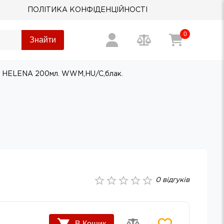
ПОЛІТИКА КОНФІДЕНЦІЙНОСТІ
0
Знайти
HELENA 200мл. WWM,HU/C,блак.
0
відгуків
В Кошик