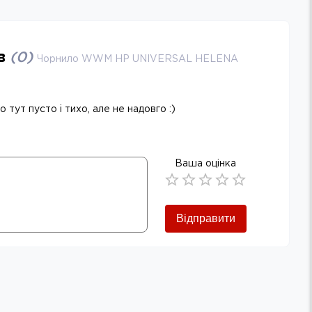
ів
(
0
)
Чорнило WWM HP UNIVERSAL HELENA
 тут пусто і тихо, але не надовго :)
Ваша оцінка
Empty
0.5 Stars
1 Star
1.5 Stars
2 Stars
2.5 Stars
3 Stars
3.5 Stars
4 Stars
4.5 Stars
5 Stars
Відправити