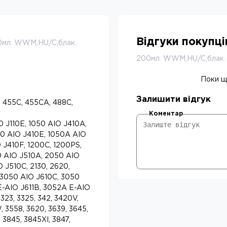
Відгуки покупц
мл. WWM,HU/C,блак.
200мл. WWM,HU/C,блак.
Поки що
Залишити відгук
 455C, 455CA, 488C,
Коментар
0 J110E, 1050 AIO J410A,
50 AIO J410E, 1050A AIO
 J410F, 1200C, 1200PS,
0 AIO J510A, 2050 AIO
 J510C, 2130, 2620,
 3050 AIO J610C, 3050
E-AIO J611B, 3052A E-AIO
323, 3325, 342, 3420V,
 3558, 3620, 3639, 3645,
 3845, 3845XI, 3847,