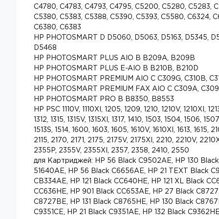
C4780, C4783, C4793, C4795, C5200, C5280, C5283, C
C5380, C5383, C5388, C5390, C5393, C5580, C6324, C
C6380, C6383
HP PHOTOSMART D D5060, D5063, D5163, D5345, D5
D5468
HP PHOTOSMART PLUS AIO B B209A, B209B
HP PHOTOSMART PLUS E-AIO B B210B, B210D
HP PHOTOSMART PREMIUM AIO C C309G, C310B, C3
HP PHOTOSMART PREMIUM FAX AIO C C309A, C309
HP PHOTOSMART PRO B B8350, B8553
HP PSC 1110V, 1110XI, 1205, 1209, 1210, 1210V, 1210XI, 1213,
1312, 1315, 1315V, 1315XI, 1317, 1410, 1503, 1504, 1506, 1507
1513S, 1514, 1600, 1603, 1605, 1610V, 1610XI, 1613, 1615, 21
2115, 2170, 2171, 2175, 2175V, 2175XI, 2210, 2210V, 2210X
2355P, 2355V, 2355XI, 2357, 2358, 2410, 2550
для Картриджей: HP 56 Black C9502AE, HP 130 Blac
51640AE, HP 56 Black C6656AE, HP 21 TEXT Black C9
CB334AE, HP 121 Black CC640HE, HP 121 XL Black CC
CC636HE, HP 901 Black CC653AE, HP 27 Black C8727
C8727BE, HP 131 Black C8765HE, HP 130 Black C8767
C9351CE, HP 21 Black C9351AE, HP 132 Black C9362HE