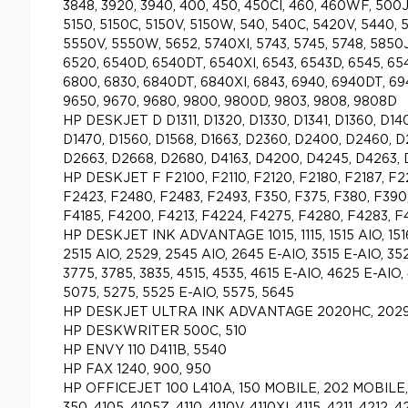
3848, 3920, 3940, 400, 450, 450CI, 460, 460WF, 500
5150, 5150C, 5150V, 5150W, 540, 540C, 5420V, 5440, 
5550V, 5550W, 5652, 5740XI, 5743, 5745, 5748, 5850J
6520, 6540D, 6540DT, 6540XI, 6543, 6543D, 6545, 654
6800, 6830, 6840DT, 6840XI, 6843, 6940, 6940DT, 69
9650, 9670, 9680, 9800, 9800D, 9803, 9808, 9808D
HP DESKJET D D1311, D1320, D1330, D1341, D1360, D14
D1470, D1560, D1568, D1663, D2360, D2400, D2460, D
D2663, D2668, D2680, D4163, D4200, D4245, D4263,
HP DESKJET F F2100, F2110, F2120, F2180, F2187, F
F2423, F2480, F2483, F2493, F350, F375, F380, F390,
F4185, F4200, F4213, F4224, F4275, F4280, F4283, F
HP DESKJET INK ADVANTAGE 1015, 1115, 1515 AIO, 1516
2515 AIO, 2529, 2545 AIO, 2645 E-AIO, 3515 E-AIO, 352
3775, 3785, 3835, 4515, 4535, 4615 E-AIO, 4625 E-AIO,
5075, 5275, 5525 E-AIO, 5575, 5645
HP DESKJET ULTRA INK ADVANTAGE 2020HC, 2029
HP DESKWRITER 500C, 510
HP ENVY 110 D411B, 5540
HP FAX 1240, 900, 950
HP OFFICEJET 100 L410A, 150 MOBILE, 202 MOBILE, 