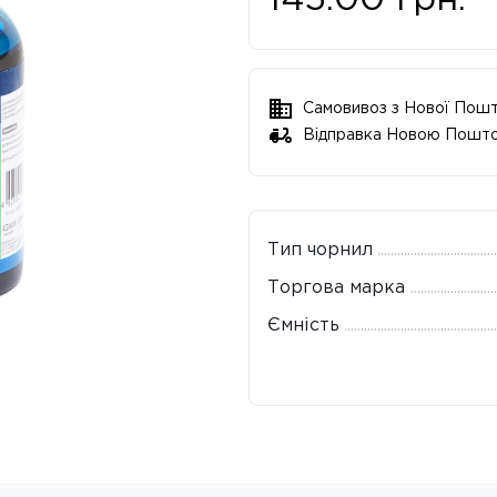
145.00
грн.
Самовивоз з Нової Пош
Відправка Новою Пошт
Тип чорнил
Торгова марка
Ємність