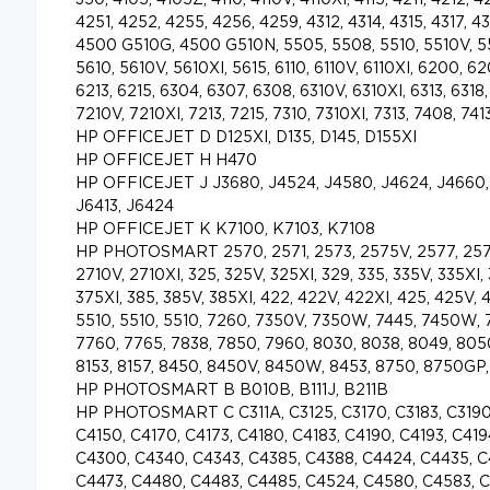
350, 4105, 4105Z, 4110, 4110V, 4110XI, 4115, 4211, 4212, 4
4251, 4252, 4255, 4256, 4259, 4312, 4314, 4315, 4317, 
4500 G510G, 4500 G510N, 5505, 5508, 5510, 5510V, 55
5610, 5610V, 5610XI, 5615, 6110, 6110V, 6110XI, 6200, 6
6213, 6215, 6304, 6307, 6308, 6310V, 6310XI, 6313, 6318
7210V, 7210XI, 7213, 7215, 7310, 7310XI, 7313, 7408, 741
HP OFFICEJET D D125XI, D135, D145, D155XI
HP OFFICEJET H H470
HP OFFICEJET J J3680, J4524, J4580, J4624, J4660, 
J6413, J6424
HP OFFICEJET K K7100, K7103, K7108
HP PHOTOSMART 2570, 2571, 2573, 2575V, 2577, 2578
2710V, 2710XI, 325, 325V, 325XI, 329, 335, 335V, 335XI,
375XI, 385, 385V, 385XI, 422, 422V, 422XI, 425, 425V, 
5510, 5510, 5510, 7260, 7350V, 7350W, 7445, 7450W,
7760, 7765, 7838, 7850, 7960, 8030, 8038, 8049, 805
8153, 8157, 8450, 8450V, 8450W, 8453, 8750, 8750GP,
HP PHOTOSMART B B010B, B111J, B211B
HP PHOTOSMART C C311A, C3125, C3170, C3183, C3190,
C4150, C4170, C4173, C4180, C4183, C4190, C4193, C41
C4300, C4340, C4343, C4385, C4388, C4424, C4435, C
C4473, C4480, C4483, C4485, C4524, C4580, C4583, C