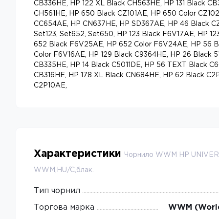
CB336HE, HP 122 XL Black CH563HE, HP 131 Black CB3
CH561HE, HP 650 Black CZ101AE, HP 650 Color CZ102
CC654AE, HP CN637HE, HP SD367AE, HP 46 Black C
Set123, Set652, Set650, HP 123 Black F6V17AE, HP 1
652 Black F6V25AE, HP 652 Color F6V24AE, HP 56 B
Color F6V16AE, HP 129 Black C9364HE, HP 26 Black 5
CB335HE, HP 14 Black C5011DE, HP 56 TEXT Black C6
CB316HE, HP 178 XL Black CN684HE, HP 62 Black C2
C2P10AE,
Характеристики
Чорнило WWM HP UNIVER
WWM,HU/C,блак.
Тип чорнил
Торгова марка
WWM (World