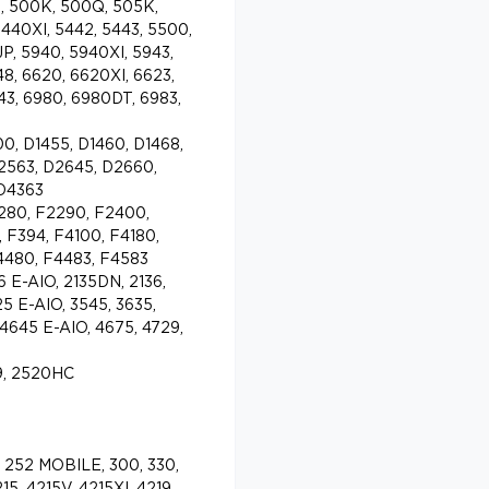
J, 500K, 500Q, 505K,
5440XI, 5442, 5443, 5500,
P, 5940, 5940XI, 5943,
8, 6620, 6620XI, 6623,
43, 6980, 6980DT, 6983,
00, D1455, D1460, D1468,
2563, D2645, D2660,
 D4363
2280, F2290, F2400,
 F394, F4100, F4180,
4480, F4483, F4583
 E-AIO, 2135DN, 2136,
5 E-AIO, 3545, 3635,
 4645 E-AIO, 4675, 4729,
, 2520HC
252 MOBILE, 300, 330,