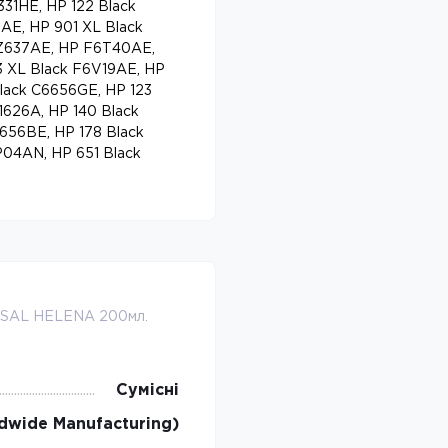
31HE, HP 122 Black
AE, HP 901 XL Black
Z637AE, HP F6T40AE,
23 XL Black F6V19AE, HP
lack C6656GE, HP 123
1626A, HP 140 Black
656BE, HP 178 Black
P04AN, HP 651 Black
SAL HELENA 200мл.
Сумісні
wide Manufacturing)