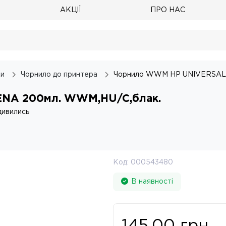
АКЦІЇ
ПРО НАС
ки
Чорнило до принтера
Чорнило WWM HP UNIVERSAL 
NA 200мл. WWM,HU/C,блак.
дивились
Код:
000543480
В наявності