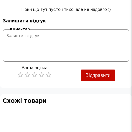
Поки що тут пусто і тихо, але не надовго :)
Залишити відгук
Коментар
Ваша оцінка
Відправити
Empty
0.5 Stars
1 Star
1.5 Stars
2 Stars
2.5 Stars
3 Stars
3.5 Stars
4 Stars
4.5 Stars
5 Stars
Схожі товари