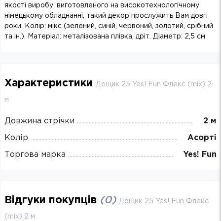
якості виробу, виготовленого на високотехнологічному
німецькому обладнанні, такий декор прослужить Вам довгі
роки. Колір: мікс (зелений, синій, червоний, золотий, срібний
та ін.). Матеріал: металізована плівка, дріт. Діаметр: 2,5 см
Характеристики
Дощик 25 Yes! Fun Флекс (mix) 2
м
Довжина стрічки
2 м
Колір
Асорті
Торгова марка
Yes! Fun
Відгуки покупців
(
0
)
Дощик 25 Yes! Fun Флекс
(mix) 2 м