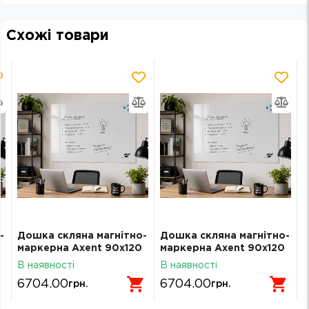
Схожі товари
-
Дошка скляна магнітно-
Дошка скляна магнітно-
маркерна Axent 90x120
маркерна Axent 90x120
см, біла 9616-21-А
см, біла 9616-21-А
В наявності
В наявності
6704.00
6704.00
грн.
грн.