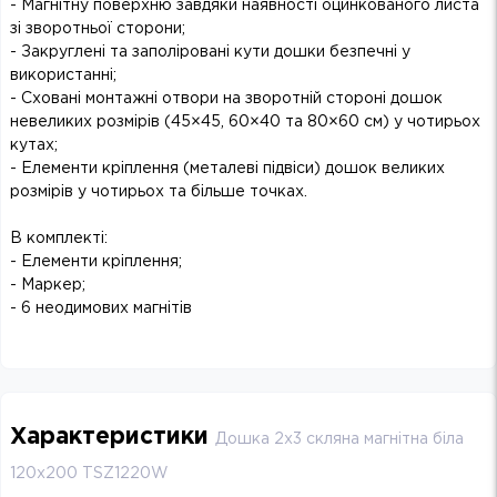
- Магнітну поверхню завдяки наявності оцинкованого листа
зі зворотньої сторони;
- Закруглені та заполіровані кути дошки безпечні у
використанні;
- Сховані монтажні отвори на зворотній стороні дошок
невеликих розмірів (45×45, 60×40 та 80×60 см) у чотирьох
кутах;
- Елементи кріплення (металеві підвіси) дошок великих
розмірів у чотирьох та більше точках.
В комплекті:
- Елементи кріплення;
- Маркер;
- 6 неодимових магнітів
Характеристики
Дошка 2х3 скляна магнітна біла
120х200 TSZ1220W