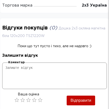
Торгова марка
2х3 Україна
Відгуки покупців
(
0
)
Дошка 2х3 скляна магнітна
біла 120х200 TSZ1220W
Поки що тут пусто і тихо, але не надовго :)
Залишити відгук
Коментар
Ваша оцінка
Відправити
Empty
0.5 Stars
1 Star
1.5 Stars
2 Stars
2.5 Stars
3 Stars
3.5 Stars
4 Stars
4.5 Stars
5 Stars