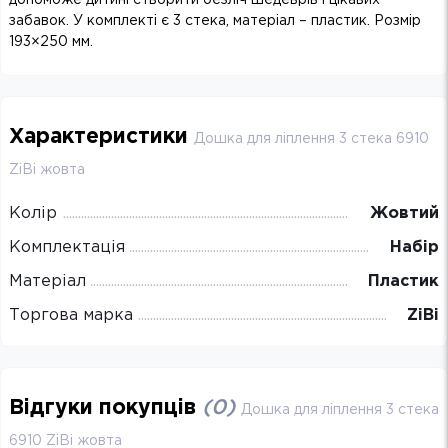
забавок. У комплекті є 3 стека, матеріал – пластик. Розмір
193×250 мм.
Характеристики
Дошка для ліплення 3 стека 6910
ZiBi жовта
Колір
Жовтий
Комплектація
Набір
Матеріал
Пластик
Торгова марка
ZiBi
Відгуки покупців
(
0
)
Дошка для ліплення 3 стека
6910 ZiBi жовта