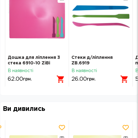
Дошка для ліплення 3
Стеки д/ліплення
стека 6910-10 ZiBi
ZB.6919
п
рожева
1
В наявності
В наявності
В
Z
62.00
26.00
грн.
грн.
Ви дивились