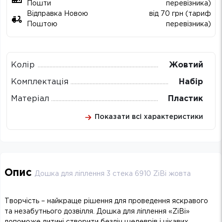
Пошти
перевізника)
Відправка Новою
від 70 грн (тариф
Поштою
перевізника)
Колір
Жовтий
Комплектація
Набір
Матеріал
Пластик
Показати всі характеристики
Опис
Дошка для ліплення 3 стека 6910 ZiBi жовта
Творчість – найкраще рішення для проведення яскравого
та незабутнього дозвілля. Дошка для ліплення «ZiBi»
допоможе дитині створити безліч шедеврів і цікавих