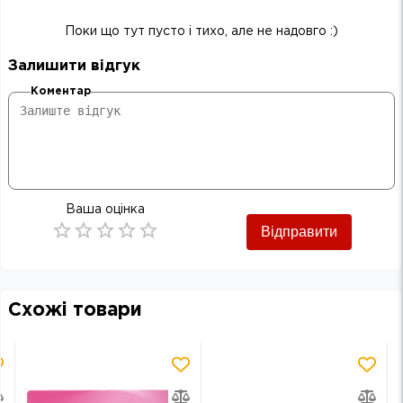
Поки що тут пусто і тихо, але не надовго :)
Залишити відгук
Коментар
Ваша оцінка
Відправити
Empty
0.5 Stars
1 Star
1.5 Stars
2 Stars
2.5 Stars
3 Stars
3.5 Stars
4 Stars
4.5 Stars
5 Stars
Схожі товари