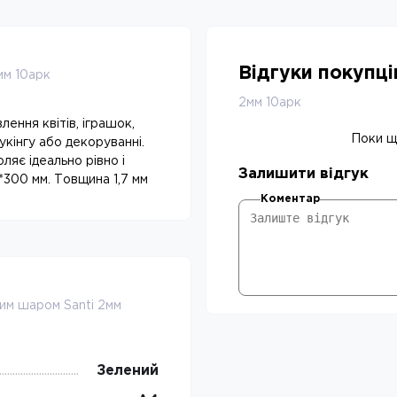
Відгуки покупц
мм 10арк
2мм 10арк
ення квітів, іграшок,
Поки що
укінгу або декоруванні.
яє ідеально рівно і
Залишити відгук
*300 мм. Товщина 1,7 мм
Коментар
им шаром Santi 2мм
Зелений