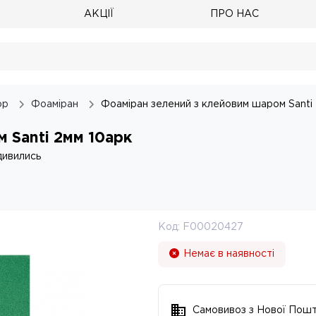
АКЦІЇ
ПРО НАС
ор
Фоаміран
Фоаміран зелений з клейовим шаром Santi
 Santi 2мм 10арк
дивились
Код:
F00020427
Немає в наявності
Самовивоз з Нової Пош