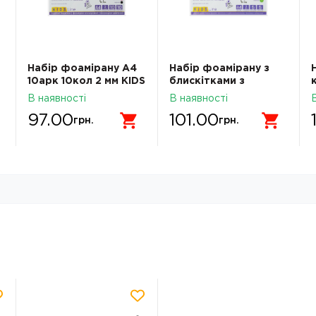
Набір фоамірану А4
Набір фоамірану з
10арк 10кол 2 мм KIDS
блискітками з
Line ZB.1835
клейким шаром А4
В наявності
В наявності
ZiBi KIDS Line 5
97.00
101.00
аркушів-5 кольорів
грн.
грн.
2мм ZB.1848