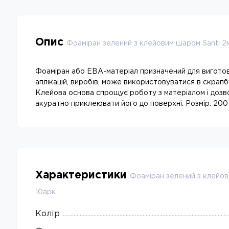
Опис
Фоаміран зелений з клейовим шаром Santi 2
Фоаміран або ЕВА-матеріал призначений для виготовл
аплікацій, виробів, може використовуватися в скрапб
Клейова основа спрощує роботу з матеріалом і дозвол
акуратно приклеювати його до поверхні. Розмір: 200
Характеристики
Фоаміран зелений з клейов
10арк
Колір