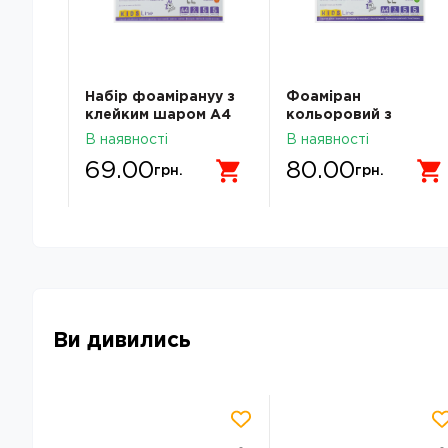
 60х70
Набір фоамірануу з
Фоаміран
ий
клейким шаром А4
кольоровий з
учно
ZiBi KIDS Line 5
блискітками А4 5
В наявності
В наявності
аркушів-5 кольорів
кольороів 2мм KIDS
69.00
80.00
2мм ZB.1844
Line 5л ZB.1840
грн.
грн.
Ви дивились