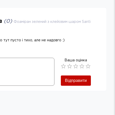
ів
(
0
)
Фоаміран зелений з клейовим шаром Santi
 тут пусто і тихо, але не надовго :)
Ваша оцінка
Empty
0.5 Stars
1 Star
1.5 Stars
2 Stars
2.5 Stars
3 Stars
3.5 Stars
4 Stars
4.5 Stars
5 Stars
Відправити