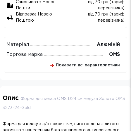
Самовивоз з Нової
від 70 грн (тариф
Пошти
перевізника)
Відправка Новою
від 70 грн (тариф
Поштою
перевізника)
Матеріал
Алюміній
Торгова марка
OMS
Показати всі характеристики
Опис
Форма для кекса OMS D24 см медуза Золото OMS
3273-24-Gold
Форма для кексу з а/п покриттям, виготовлена з литого
алюмінію з нанесенням багатошарового антипригарного