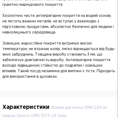
гранітно-мармурового покриття.
Екологічно чисте антипригарне покриття на водній основі,
не містить важких металів, не вступає у взаємодію з
підготовкою продуктами, абсолютно безпечно для людини і
навколишнього середовища.
Зовнішнє жаростійке покриття витримує високі
температури, не втрачає колір, легко відчищається від будь-
яких забруднень. Товщина виробу становить 3 мм, що
забезпечує довговічність виробу. Антипригарне покриття
володіє підвищеною стійкістю до подряпин і зовнішніх
впливів. Такий посуд незамінна для випічки з тіста. Підходить
для використання в духовках.
Характеристики
Форма для кекса OMS D24 см
медуза Золото OMS 3273-24-Gold