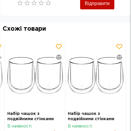
Відправити
Empty
0.5 Stars
1 Star
1.5 Stars
2 Stars
2.5 Stars
3 Stars
3.5 Stars
4 Stars
4.5 Stars
5 Stars
Схожі товари
Набір чашок з
Набір чашок з
подвійними стінками
подвійними стінками
о
Ardesto 360мл 2шт скло
Ardesto 360мл 2шт скло
В наявності
В наявності
прозорий
прозорий