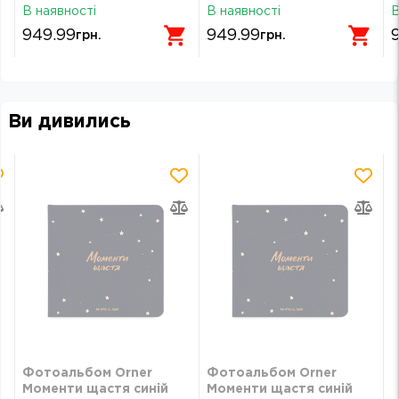
спогадів бежевий orner-
Дракончик orner-2120
с
В наявності
В наявності
В
2096
949.99
949.99
грн.
грн.
Ви дивились
Фотоальбом Orner
Фотоальбом Orner
Моменти щастя синій
Моменти щастя синій