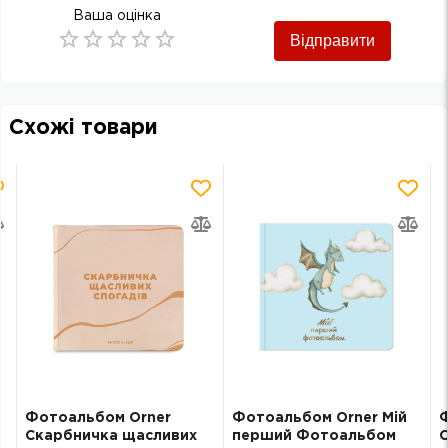
Ваша оцінка
Відправити
Empty
0.5 Stars
1 Star
1.5 Stars
2 Stars
2.5 Stars
3 Stars
3.5 Stars
4 Stars
4.5 Stars
5 Stars
Схожі товари
Фотоальбом Orner
Фотоальбом Orner Мій
Скарбничка щасливих
перший Фотоальбом