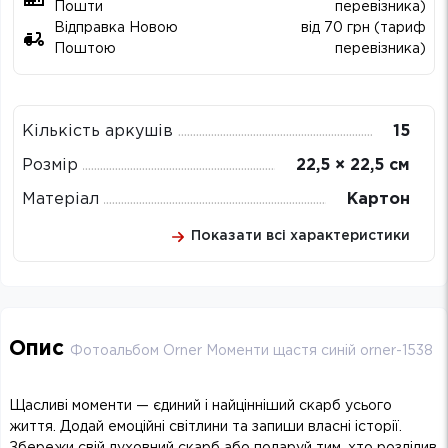
Пошти
перевізника)
Відправка Новою
від 70 грн (тариф
Поштою
перевізника)
Кількість аркушів
15
Розмір
22,5 × 22,5 см
Матеріал
Картон
Показати всі характеристики
Опис
Фотоальбом Orner Моменти щастя синій orner-1538
Щасливі моменти — єдиний і найцінніший скарб усього
життя. Додай емоційні світлини та запиши власні історії.
Збережи свій духовний скарб або подаруй тим, хто розділив