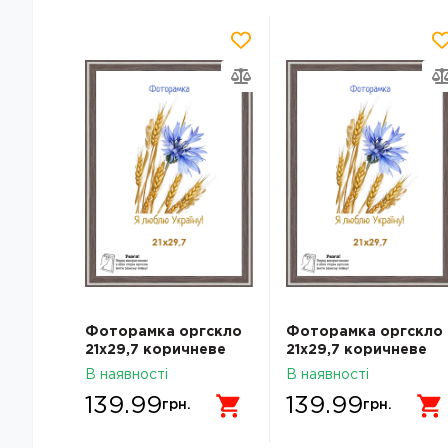
Фоторамка оргскло
Фоторамка оргскло
21х29,7 коричневе
21х29,7 коричневе
дерево з білою
дерево з білою
В наявності
В наявності
смужкою 1613-6375
смужкою 1613-6375
139.99
139.99
грн.
грн.