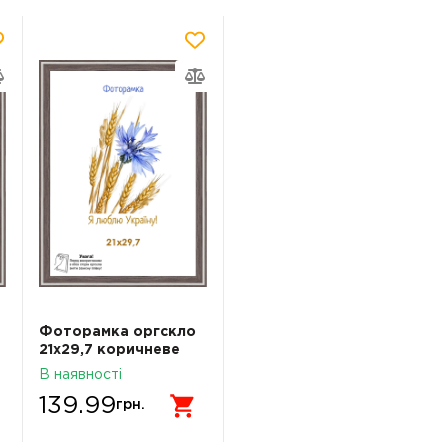
Фоторамка оргскло
21х29,7 коричневе
дерево з білою
В наявності
смужкою 1613-6375
139.99
грн.