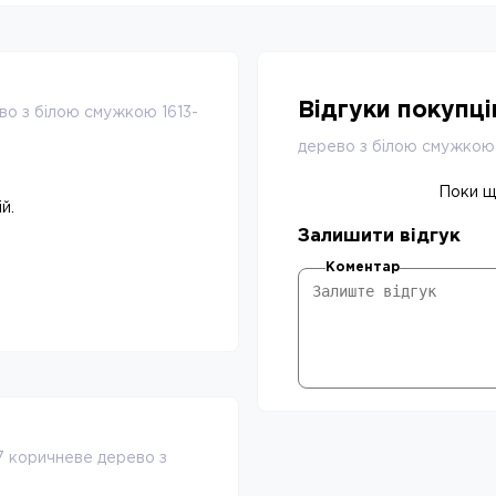
Відгуки покупц
во з білою смужкою 1613-
дерево з білою смужкою
Поки що
й.
Залишити відгук
Коментар
7 коричневе дерево з