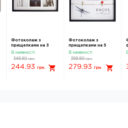
Фотоколаж з
Фотоколаж з
прищепками на 3
прищепками на 5
фото
фото
В наявності
В наявності
FKС12(22*40)04w
FKС12(34*34)04w
349.90
399.90
грн.
грн.
244.93
279.93
грн.
грн.