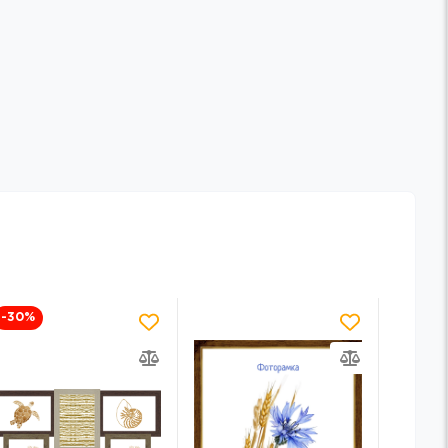
-30
%