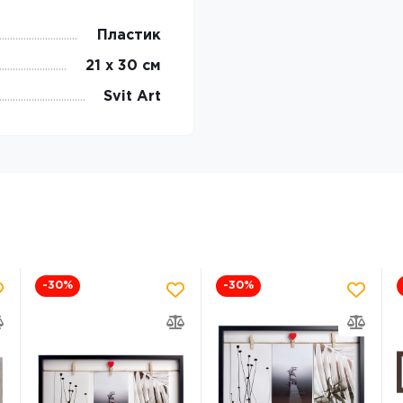
Пластик
21 х 30 см
Svit Art
-30
%
-30
%