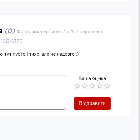
ів
(
0
)
Фоторамка оргскло 21х29,7 коричневе
 1613-6375
 тут пусто і тихо, але не надовго :)
Ваша оцінка
Empty
0.5 Stars
1 Star
1.5 Stars
2 Stars
2.5 Stars
3 Stars
3.5 Stars
4 Stars
4.5 Stars
5 Stars
Відправити