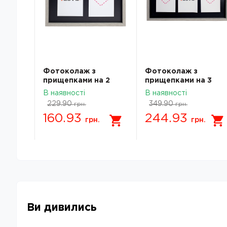
Фотоколаж з
Фотоколаж з
 2
прищепками на 2
прищепками на 3
фото
фото
В наявності
В наявності
-01w
FKС12(21*29,7)-01b
FKС12(22*40)-01b
229.90
349.90
грн.
грн.
160.93
244.93
грн.
грн.
Ви дивились