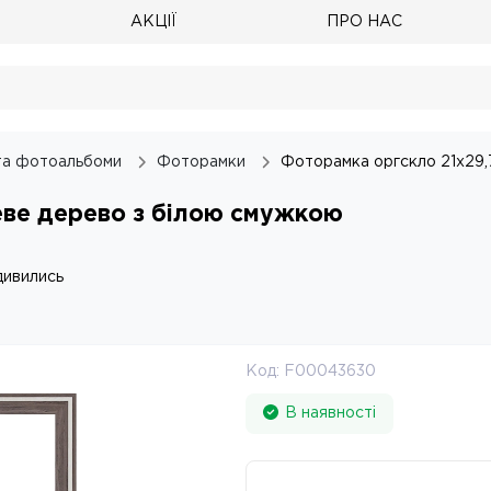
АКЦІЇ
ПРО НАС
та фотоальбоми
Фоторамки
Фоторамка оргскло 21х29,
еве дерево з білою смужкою
дивились
Код:
F00043630
В наявності