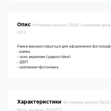
Опис
Фоторамка оргскло 21х29,7 коричневе дере
6375
Рамка використовується для оформлення фотографі
- рамка
- скло акрилове (ударостійке)
- ДВП
- кріплення+фотоніжка
Характеристики
Фоторамка оргскло 21х29,
білою смужкою 1613-6375