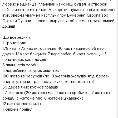
лісових мешканців, планувай найкращі будівлі й створюй
найзатишніше містечко! А якщо ти шукаєш інші атмосферні
ігри, зверни увагу на настільну гру Бумеранг: Європа або
Стежки Тукани — вони подарують тобі не менш захопливий
досвід!
Що всередині?
1 ігрове поле
178 карт (72 карти гостинців, 40 карт нашивок, 36 карт
друзів, 12 карт байдиків, 7 карт забав, 6 карт околиць і 5
початкових карт друзів)
5 планшетів торбин
5 дерев'яних фігурок звіряток
180 жетонів ресурсів (по 18 жетонів жолудів, ягід, берези,
очерету, глини, трав, меду, жуків, квітів і камінців)
50 дерев'яних кубиків гравців
47 жетонів (20 жетонів мап, 1 жетон хробачка, 7 жетонів
сонця, 13 жетонів гаю, 6 жетонів цікавинок)
12 плиток-множників
1 книжка правил