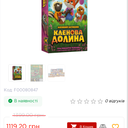
Код:
F00080847
В наявності
0
відгуків
1399.00
грн.
1119.20
грн.
В Кошик