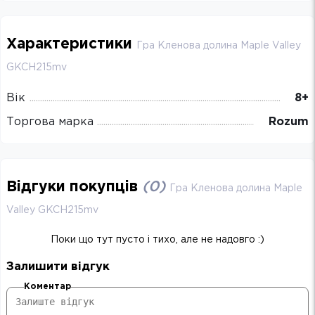
Характеристики
Гра Кленова долина Maple Valley
GKCH215mv
Вік
8+
Торгова марка
Rozum
Відгуки покупців
(
0
)
Гра Кленова долина Maple
Valley GKCH215mv
Поки що тут пусто і тихо, але не надовго :)
Залишити відгук
Коментар