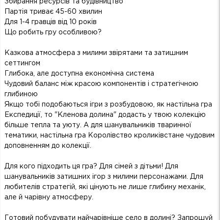
Збирання ресурсів та будівництво
Партія триває 45-60 хвилин
Для 1-4 гравців від 10 років
Що робить гру особливою?
Казкова атмосфера з милими звірятами та затишним
сеттингом
Глибока, але доступна економічна система
Чудовий баланс між красою компонентів і стратегічною
глибиною
Якщо тобі подобаються ігри з розбудовою, як настільна гра
Експедиції, то "Кленова долина" додасть у твою колекцію
більше тепла та уюту. А для шанувальників тваринної
тематики, настільна гра Королівство кроликівстане чудовим
доповненням до колекції.
Для кого підходить ця гра? Для сімей з дітьми! Для
шанувальників затишних ігор з милими персонажами. Для
любителів стратегій, які цінують не лише глибину механік,
але й чарівну атмосферу.
Готовий побудувати найчарівніше село в долині? Запрошуй