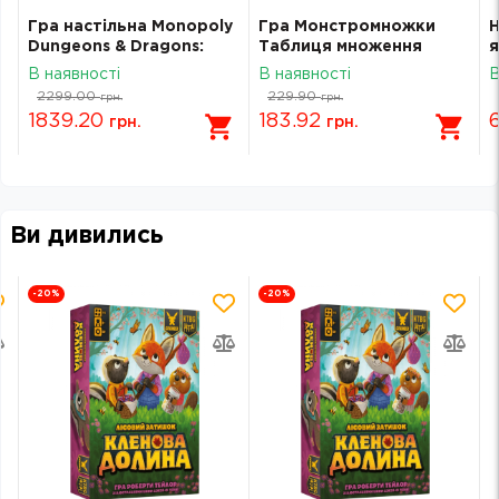
Гра настільна Monopoly
Гра Монстромножки
Н
Dungeons & Dragons:
Таблиця множення
Honor Among Thieves
граючись
В наявності
В наявності
В
Монополія D&D: Честь
2299.00
229.90
грн.
грн.
злодіїв Англійською
1839.20
183.92
грн.
грн.
F6219UE2
Ви дивились
-20
%
-20
%