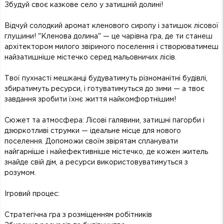
Збудуй своє казкове село у затишній долині!
Відчуй солодкий аромат кленового сиропу і затишок лісової
глушини! "Кленова долина" — це чарівна гра, де ти станеш
архітектором милого звіриного поселення і створюватимеш
найзатишніше містечко серед мальовничих лісів.
Твої пухнасті мешканці будуватимуть різноманітні будівлі,
збиратимуть ресурси, і готуватимуться до зими — а твоє
завдання зробити їхнє життя найкомфортнішим!
Сюжет та атмосфера: Лісові галявини, затишні пагорби і
дзюркотливі струмки — ідеальне місце для нового
поселення. Допоможи своїм звірятам спланувати
найгарніше і найефективніше містечко, де кожен житель
знайде свій дім, а ресурси використовуватимуться з
розумом.
Ігровий процес:
Стратегічна гра з розміщенням робітників