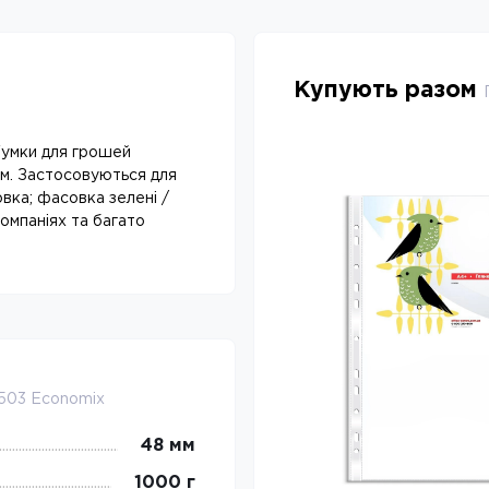
Купують разом
Гумки для грошей
мм. Застосовуються для
-4
%
вка; фасовка зелені /
омпаніях та багато
1503 Economix
48 мм
1000 г
Фарба штемпельна