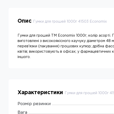
Опис
Гумки для грошей 1000г 41503 Economix
Гумки для грошей ТМ Economix 1000г, колір асорті. 
виготовлені з високоякісного каучуку діаметром 48 
перев'язки (пакування) грошових купюр; дрібна фасо
квітів; використовують в офісах; у фармацевтичних к
іншого.
Характеристики
Гумки для грошей 1000г 4
Розмір резинки
Вага