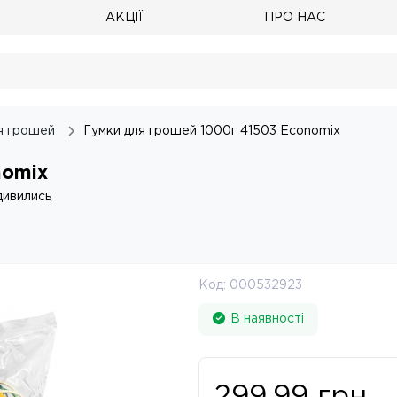
АКЦІЇ
ПРО НАС
я грошей
Гумки для грошей 1000г 41503 Economix
nomix
дивились
Код:
000532923
В наявності