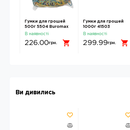
шей
Гумки для грошей
Гумки для грошей
omax
500г 5504 Вuromax
1000г 41503
кольорові
Economix
В наявності
В наявності
226.00
299.99
грн.
грн.
Ви дивились