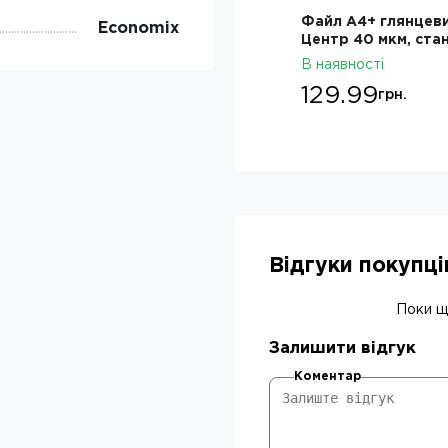
7011 Синій
Файл A4+ глянцевий Офіс
Economix
Центр 40 мкм, стандарт
В наявності
ОС-6501, 100 шт.
155.27
грн.
В наявності
149.80
129.99
грн.
грн.
Відгуки покупц
Поки що
Залишити відгук
Коментар