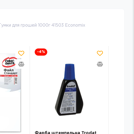
Гумки для грошей 1000г 41503 Economix
-25
%
 Trodat
СКОБИ 24/6 JOBMAX BM.