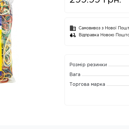
299.99
грн.
Самовивоз з Нової Пош
Відправка Новою Пошт
Розмір резинки
Вага
Торгова марка