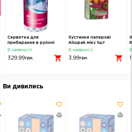
3
Серветка для
Хустинки паперові
Х
прибирання в рулоні
Alsupak мікс 1шт
K
York 40шт 021100
В наявності
В наявності
В
329.99
3.99
1
грн.
грн.
Ви дивились