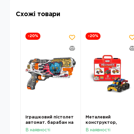
Схожі товари
-20
%
-20
%
-
 з
Іграшковий пістолет
Металевий
автомат. барабан на
конструктор,
рт.28
батарейках з м`як.
розвиваючий у
В наявності
В наявності
набоями Шалене
пластиковому кейсі