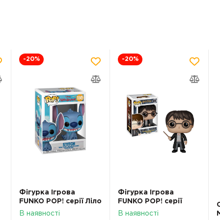
-20
%
-20
%
Фігурка Ігрова
Фігурка Ігрова
FUNKO POP! серії Ліло
FUNKO POP! серії
та Стіч- СТІЧЩО
Гаррі Поттер- ГАРРІ
В наявності
В наявності
ПОСМІХАЄТЬСЯ 55617
ПОТТЕР З ПАЛИЧКОЮ