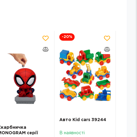
-20
%
-20
%
Авто Kid cars 39244
Наліпк
Arbuze
Скарбничка
MONOGRAM серії
В наявності
В наявн