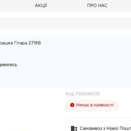
АКЦІЇ
ПРО НАС
грашка Гітара 2719B
дивились
Код:
F00040515
Немає в наявності
Самовивоз з Нової Пош