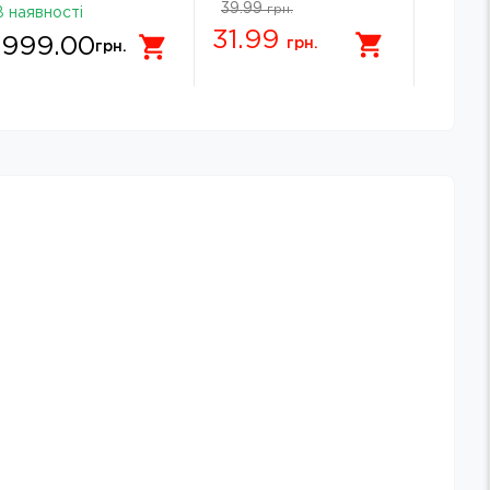
Marvel - ЛЮДИНА-
39.99
79.99
грн.
В наявності
ПАВУК
31.99
63.
1999.00
грн.
грн.