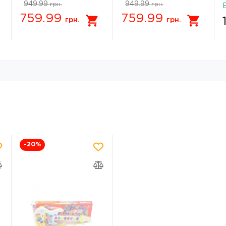
949.99
949.99
грн.
грн.
5858
759.99
759.99
грн.
грн.
-20
%