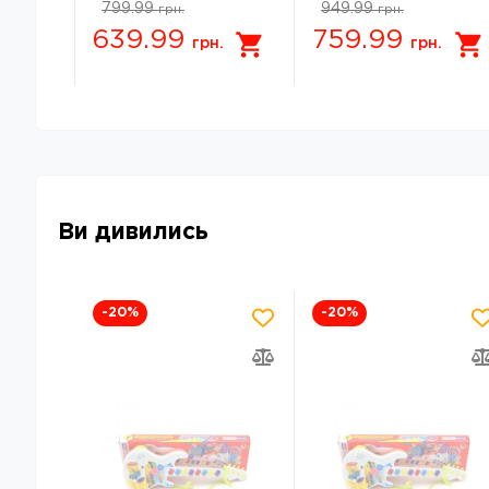
799.99
949.99
грн.
грн.
Ведмежа 34х21см
Mechanix ADVANCE
639.99
759.99
249 елементів-28
грн.
грн.
мод.
Ви дивились
-20
%
-20
%