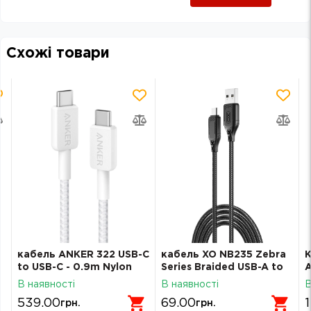
0.5 Stars
1 Star
1.5 Stars
2 Stars
2.5 Stars
3 Stars
3.5 Stars
4 Stars
4.5 Stars
5 Stars
Схожі товари
кабель ANKER 322 USB-C
кабель XO NB235 Zebra
К
to USB-C - 0.9m Nylon
Series Braided USB-A to
A
(Білий)
Micro - 1m (Чорний)
d
В наявності
В наявності
В
539.00
69.00
грн.
грн.