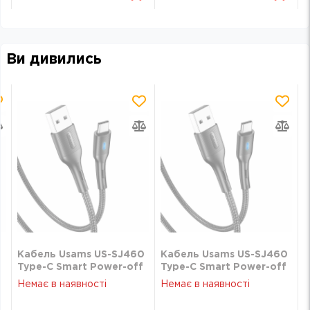
Ви дивились
0
Кабель Usams US-SJ460
Кабель Usams US-SJ460
Type-C Smart Power-off
Type-C Smart Power-off
Cable U-Bob Series 1.2m
Cable U-Bob Series 1.2m
Немає в наявності
Немає в наявності
Black
Black