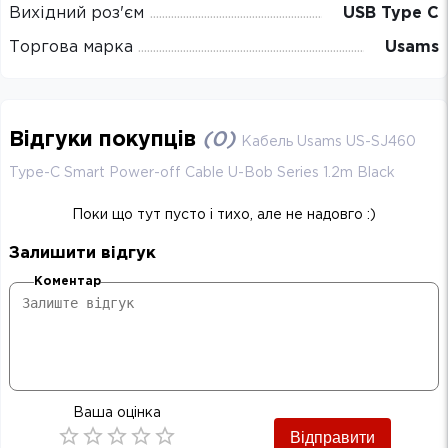
Вихідний роз'єм
USB Type C
Торгова марка
Usams
Відгуки покупців
(
0
)
Кабель Usams US-SJ460
Type-C Smart Power-off Cable U-Bob Series 1.2m Black
Поки що тут пусто і тихо, але не надовго :)
Залишити відгук
Коментар
Ваша оцінка
Відправити
Empty