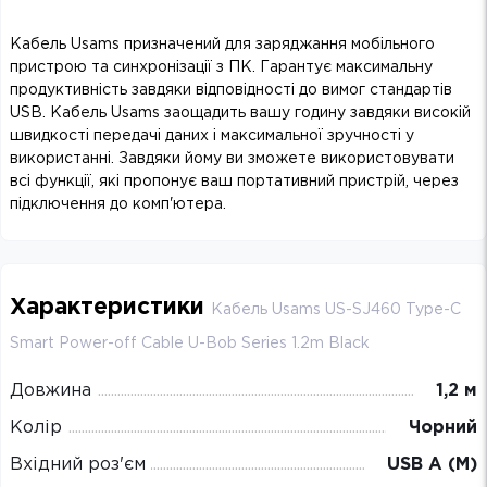
Кабель Usams призначений для заряджання мобільного
пристрою та синхронізації з ПК. Гарантує максимальну
продуктивність завдяки відповідності до вимог стандартів
USB. Кабель Usams заощадить вашу годину завдяки високій
швидкості передачі даних і максимальної зручності у
використанні. Завдяки йому ви зможете використовувати
всі функції, які пропонує ваш портативний пристрій, через
підключення до комп'ютера.
Характеристики
Кабель Usams US-SJ460 Type-C
Smart Power-off Cable U-Bob Series 1.2m Black
Довжина
1,2 м
Колір
Чорний
Вхідний роз'єм
USB A (M)