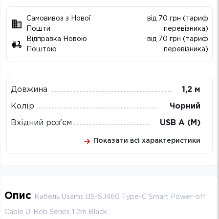
Самовивоз з Нової
від 70 грн (тариф
Пошти
перевізника)
Відправка Новою
від 70 грн (тариф
Поштою
перевізника)
Довжина
1,2 м
Колір
Чорний
Вхідний роз'єм
USB A (M)
Показати всі характеристики
Опис
Кабель Usams US-SJ460 Type-C Smart Power-off
Cable U-Bob Series 1.2m Black