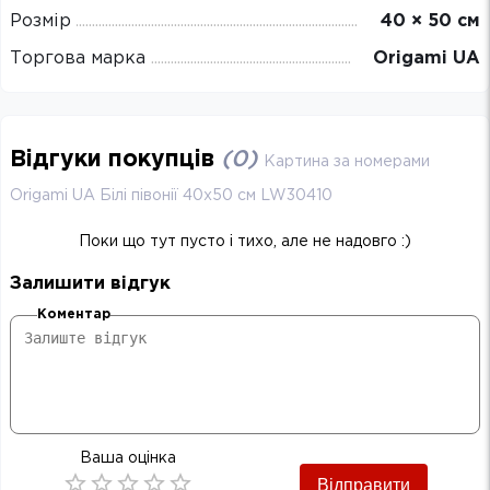
Розмір
40 × 50 см
Торгова марка
Origami UA
Відгуки покупців
(
0
)
Картина за номерами
Origami UA Білі півонії 40х50 см LW30410
Поки що тут пусто і тихо, але не надовго :)
Залишити відгук
Коментар
Ваша оцінка
Відправити
Empty