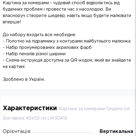
Картина за номерами - чудовий спосіб відволіктись від
буденних проблем і провести час з насолодою. Ви
власноруч створите шедевр, навіть якщо будете малювати
вперше!
До набору входить все необхідне:
- Полотно на підрамнику з контурами майбутнього малюнка
- Набір пронумерованих акрилових фарб
- Набір пензлів різної ширини
- Схема-інструкція доступна за QR-кодом, який ви знайдете
на картині
Зроблено в Україні.
Характеристики
Картина за номерами Origami UA
Білі півонії 40х50 см LW30410
Орієнтація
Вертикальна