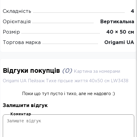
Складність
4
Орієнтація
Вертикальна
Розмір
40 × 50 см
Торгова марка
Origami UA
Відгуки покупців
(
0
)
Картина за номерами
Origami UA Пейзаж Тихе гірське життя 40х50 см LW3438
Поки що тут пусто і тихо, але не надовго :)
Залишити відгук
Коментар