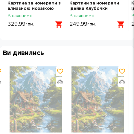
Картина за номерами з
Картини за номерами
К
алмазною мозаїкою
Ідейка Клубочки
І
Santi Майнкрафт Стів та
30х30см 6721
с
В наявності
В наявності
В
алмазний меч 25х25 см
329.99
249.99
грн.
грн.
Ви дивились