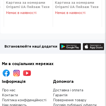
Картина за номерами
Картина за номерами
е
Origami UA Пейзаж Тихе
Origami UA Пейзаж Тихе
м
гірське життя 40х50 см
гірське життя 40х50 см
Немає в наявності
Немає в наявності
LW3438
LW3438
Встановлюйте наші додатки
Ми в соціальних мережах
Інформація
Допомога
Про нас
Доставка і оплата
Контакти
Гарантія
Політика конфіденційності
Повернення товару
Нам довіряють
Договір публічної оферти