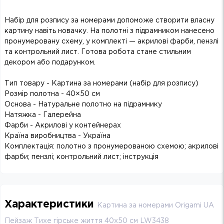
Набір для розпису за номерами допоможе створити власну
картину навіть новачку. На полотні з підрамником нанесено
пронумеровану схему, у комплекті — акрилові фарби, пензлі
та контрольний лист. Готова робота стане стильним
декором або подарунком.
Тип товару - Картина за номерами (набір для розпису)
Розмір полотна - 40×50 см
Основа - Натуральне полотно на підрамнику
Натяжка - Галерейна
Фарби - Акрилові у контейнерах
Країна виробництва - Україна
Комплектація: полотно з пронумерованою схемою; акрилові
фарби; пензлі; контрольний лист; інструкція
Характеристики
Картина за номерами Origami UA
Пейзаж Тихе гірське життя 40х50 см LW3438