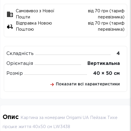
Самовивоз з Нової
від 70 грн (тариф
Пошти
перевізника)
Відправка Новою
від 70 грн (тариф
Поштою
перевізника)
Складність
4
Орієнтація
Вертикальна
Розмір
40 × 50 см
Показати всі характеристики
Опис
Картина за номерами Origami UA Пейзаж Тихе
гірське життя 40х50 см LW3438