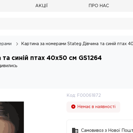
АКЦІЇ
ПРО НАС
ерами
Картина за номерами Stateg Дівчина та синій птах 
 та синій птах 40х50 см GS1264
дивились
Код:
F00061872
Немає в наявності
Самовивоз з Нової Пош