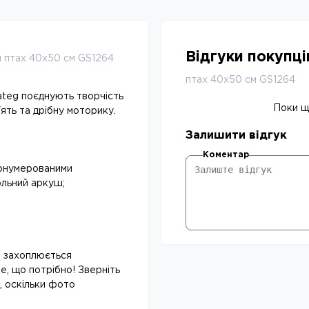
Відгуки покупц
й птах 40х50 см GS1264
птах 40х50 см GS1264
ateg поєднують творчість
Поки що
ять та дрібну моторику.
Залишити відгук
Коментар
ронумерованими
ольний аркуш;
а захоплюється
е, що потрібно! Зверніть
, оскільки фото