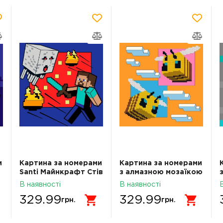
и
Картина за номерами
Картина за номерами
Santi Майнкрафт Стів
з алмазною мозаїкою
та Гаст 25х25см LED
Santi Майнкрафт
В наявності
В наявності
підсвітка
Бджілки 25х25 см
329.99
329.99
грн.
грн.