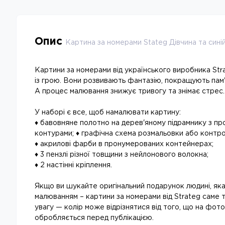
Опис
Картина за номерами Stateg Дівчина та сині
Картини за номерами від українського виробника Str
із грою. Вони розвивають фантазію, покращують пам'
А процес малювання знижує тривогу та знімає стрес.
У наборі є все, щоб намалювати картину:
♦ бавовняне полотно на дерев'яному підрамнику з п
контурами; ♦ графічна схема розмальовки або контр
♦ акрилові фарби в пронумерованих контейнерах;
♦ 3 пензлі різної товщини з нейлонового волокна;
♦ 2 настінні кріплення.
Якщо ви шукайте оригінальний подарунок людині, як
малюванням – картини за номерами від Strateg саме т
увагу — колір може відрізнятися від того, що на фото
обробляється перед публікацією.