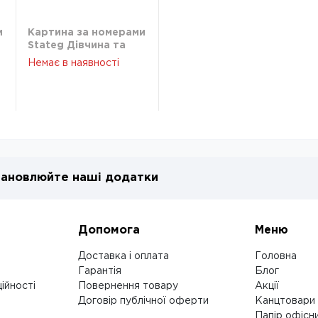
и
Картина за номерами
Stateg Дівчина та
синій птах 40х50 см
Немає в наявності
GS1264
ановлюйте наші додатки
Допомога
Меню
Доставка і оплата
Головна
Гарантія
Блог
ійності
Повернення товару
Акції
Договір публічної оферти
Канцтовари
Папір офісн