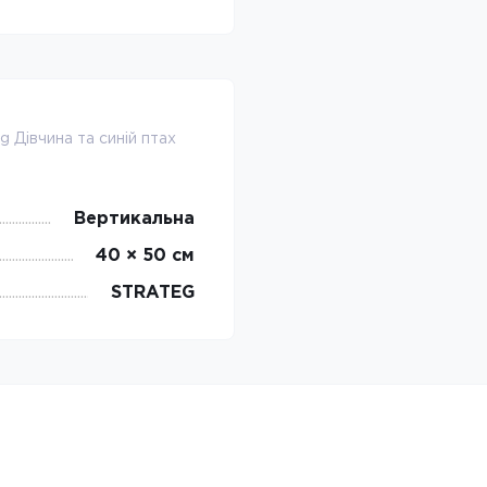
 Дівчина та синій птах
Вертикальна
40 × 50 см
STRATEG