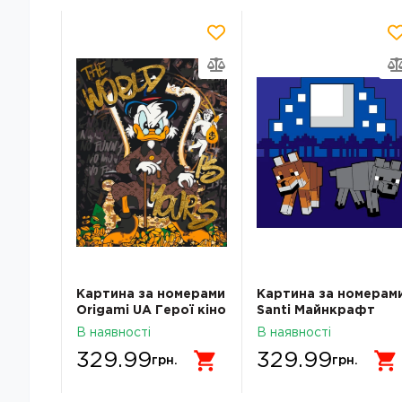
мерами
Картина за номерами
Картина за номерам
ий
Origami UA Герої кіно
Santi Майнкрафт
Скрудж Макдак з
Вовки 25х25см LED
В наявності
В наявності
лік
фарбами металік
підсвітка
329.99
329.99
 3266
40х50 см LW3479
грн.
грн.