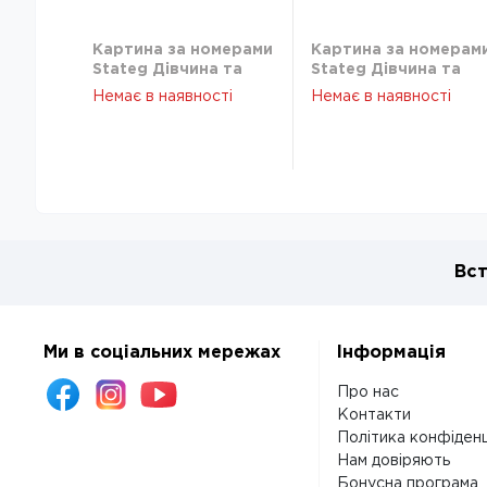
Картина за номерами
Картина за номерам
Stateg Дівчина та
Stateg Дівчина та
синій птах 40х50 см
синій птах 40х50 см
Немає в наявності
Немає в наявності
GS1264
GS1264
Вст
Ми в соціальних мережах
Інформація
Про нас
Контакти
Політика конфіденц
Нам довіряють
Бонусна програма