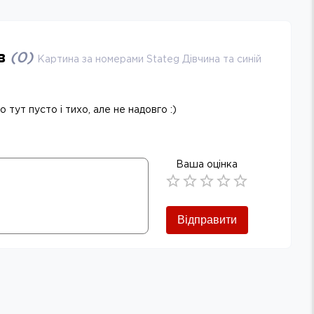
ів
(
0
)
Картина за номерами Stateg Дівчина та синій
 тут пусто і тихо, але не надовго :)
Ваша оцінка
Empty
0.5 Stars
1 Star
1.5 Stars
2 Stars
2.5 Stars
3 Stars
3.5 Stars
4 Stars
4.5 Stars
5 Stars
Відправити