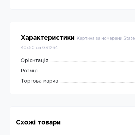
Характеристики
Картина за номерами Stateg
40х50 см GS1264
Орієнтація
Розмір
Торгова марка
Схожі товари