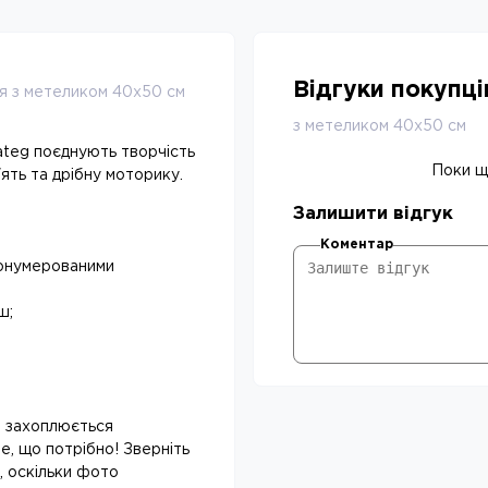
Відгуки покупц
я з метеликом 40х50 см
з метеликом 40х50 см
ateg поєднують творчість
Поки що
ять та дрібну моторику.
Залишити відгук
Коментар
ронумерованими
ш;
а захоплюється
е, що потрібно! Зверніть
, оскільки фото