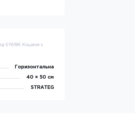
teg SY6186 Кошеня з
Горизонтальна
40 × 50 см
STRATEG