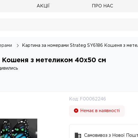
АКЦІЇ
ПРО НАС
ерами
Картина за номерами Strateg SY6186 Кошеня з мет
6 Кошеня з метеликом 40х50 см
дивились
Код:
F00062246
Немає в наявності
Самовивоз з Нової Пош