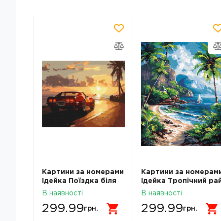
мерами
Картини за номерами
Картини за номерам
 букет
Ідейка Поїздка біля
Ідейка Тропічний ра
узбережжя 40х50см
40х50см 2795
В наявності
В наявності
2794
299.99
299.99
грн.
грн.