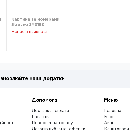
и
Картина за номерами
Strateg SY6186
Кошеня з метеликом
Немає в наявності
40х50 см
ановлюйте наші додатки
Допомога
Меню
Доставка і оплата
Головна
Гарантія
Блог
ійності
Повернення товару
Акції
Договір публічної оферти
Канцтовари