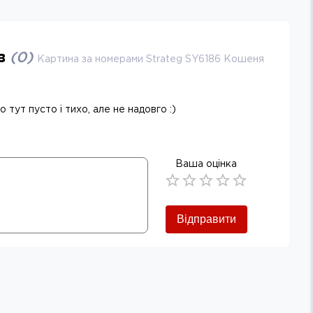
ів
(
0
)
Картина за номерами Strateg SY6186 Кошеня
 тут пусто і тихо, але не надовго :)
Ваша оцінка
Empty
0.5 Stars
1 Star
1.5 Stars
2 Stars
2.5 Stars
3 Stars
3.5 Stars
4 Stars
4.5 Stars
5 Stars
Відправити