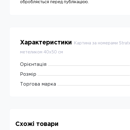
обробляється перед публікацією.
Характеристики
Картина за номерами Stra
метеликом 40х50 см
Орієнтація
Розмір
Торгова марка
Схожі товари