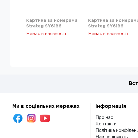
Картина за номерами
Картина за номерам
Strateg SY6186
Strateg SY6186
Кошеня з метеликом
Кошеня з метеликом
Немає в наявності
Немає в наявності
40х50 см
40х50 см
Вст
Ми в соціальних мережах
Інформація
Про нас
Контакти
Політика конфіденц
Нам довіряють