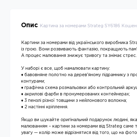
Опис
Картина за номерами Strateg SY6186 Кошен
Картини за номерами від українського виробника Str
із грою. Вони розвивають фантазію, покращують пам'
А процес малювання знижує тривогу та знімає стрес.
У наборі є все, щоб намалювати картину:
♦ бавовняне полотно на дерев'яному підрамнику з п
контурами;
♦ графічна схема розмальовки або контрольний арку
♦ акрилові фарби в пронумерованих контейнерах;
♦ 3 пензлі різної товщини з нейлонового волокна;
♦ 2 настінні кріплення.
Якщо ви шукайте оригінальний подарунок людині, як
малюванням – картини за номерами від Strateg саме т
увагу — колір може відрізнятися від того, що на фото