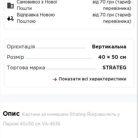
Самовивоз з Нової
від 70 грн (тариф
Пошти
перевізника)
Відправка Новою
від 70 грн (тариф
Поштою
перевізника)
Орієнтація
Вертикальна
Розмір
40 × 50 см
Торгова марка
STRATEG
Показати всі характеристики
Опис
Картини за номерами Strateg Яскрава мить у
Парижі 40х50 см VA-4636