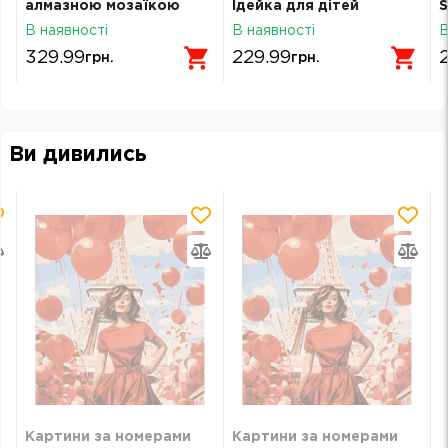
и
алмазною мозаїкою
Ідейка для дітей
S
Santi Майнкрафт
Капібара і пташка в
2
В наявності
В наявності
В
Бджілки 25х25 см
окулярах 30х30см 1277
329.99
229.99
грн.
грн.
Ви дивились
Картини за номерами
Картини за номерами