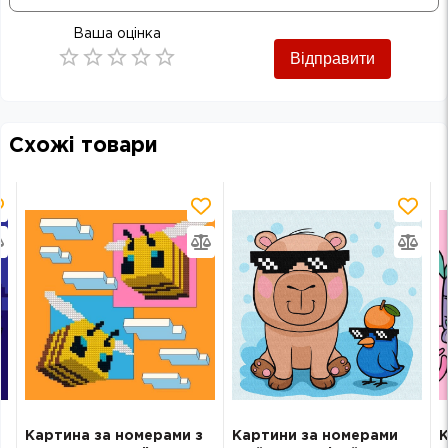
Ваша оцінка
Відправити
Empty
0.5 Stars
1 Star
1.5 Stars
2 Stars
2.5 Stars
3 Stars
3.5 Stars
4 Stars
4.5 Stars
5 Stars
Схожі товари
Картина за номерами з
Картини за номерами
К