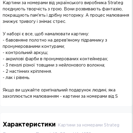
Картини за номерами від українського виробника Strateg
поєднують творчість з грою. Вони розвивають фантазію,
покращують пам'ять і дрібну моторику. А процес малювання
знижує тривогу і знімає стрес.
У наборі є все, щоб намалювати картину:
- бавовняне полотно на дерев'яному підрамнику з
пронумерованими контурами;
- контрольний аркуш;
- акрилові фарби в пронумерованих контейнерах;
- 3 пензлі різної товщини з нейлонового волокна;
- 2 настінних кріплення.
- лак і рівень.
Якщо ви шукайте оригінальний подарунок людині, яка
захоплюється малюванням - картини за номерами від S
Характеристики
Картини за номерами Strateg