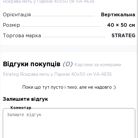
Яскрава мить у Парижі 40х50 см VA-4636
Орієнтація
Вертикальна
Розмір
40 × 50 см
Торгова марка
STRATEG
Відгуки покупців
(
0
)
Картини за номерами
Strateg Яскрава мить у Парижі 40х50 см VA-4636
Поки що тут пусто і тихо, але не надовго :)
Залишити відгук
Коментар