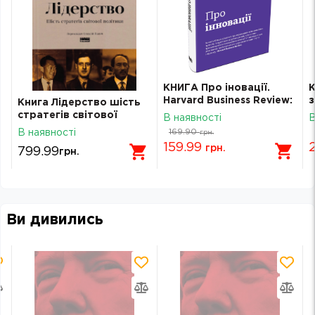
КНИГА Про іновації.
К
Harvard Business Review:
з
Книга Лідерство шість
10 найкращих статей
стратегів світової
В наявності
В
політики Генрі
169.90
В наявності
грн.
Кіссінджер
159.99
грн.
799.99
грн.
Ви дивились