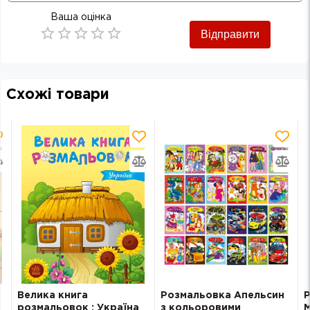
Ваша оцінка
Відправити
Empty
0.5 Stars
1 Star
1.5 Stars
2 Stars
2.5 Stars
3 Stars
3.5 Stars
4 Stars
4.5 Stars
5 Stars
Схожі товари
Велика книга
Розмальовка Апельсин
розмальовок : Україна
з кольоровими