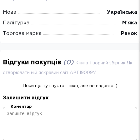
Мова
Українська
Палітурка
М'яка
Торгова марка
Ранок
Відгуки покупців
(
0
)
Книга Творчий збірник Як
створювати мій яскравий світ АРТ19009У
Поки що тут пусто і тихо, але не надовго :)
Залишити відгук
Коментар