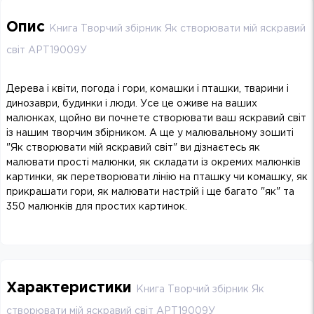
Опис
Книга Творчий збірник Як створювати мій яскравий
світ АРТ19009У
Дерева і квіти, погода і гори, комашки і пташки, тварини і
динозаври, будинки і люди. Усе це оживе на ваших
малюнках, щойно ви почнете створювати ваш яскравий світ
із нашим творчим збірником. А ще у малювальному зошиті
"Як створювати мій яскравий світ" ви дізнаєтесь як
малювати прості малюнки, як складати із окремих малюнків
картинки, як перетворювати лінію на пташку чи комашку, як
прикрашати гори, як малювати настрій і ще багато "як" та
350 малюнків для простих картинок.
Характеристики
Книга Творчий збірник Як
створювати мій яскравий світ АРТ19009У