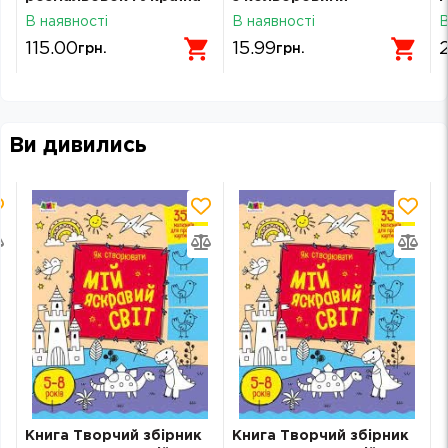
підказками РМ-48
В наявності
В наявності
В
П
115.00
15.99
грн.
грн.
Ви дивились
Книга Творчий збірник
Книга Творчий збірник