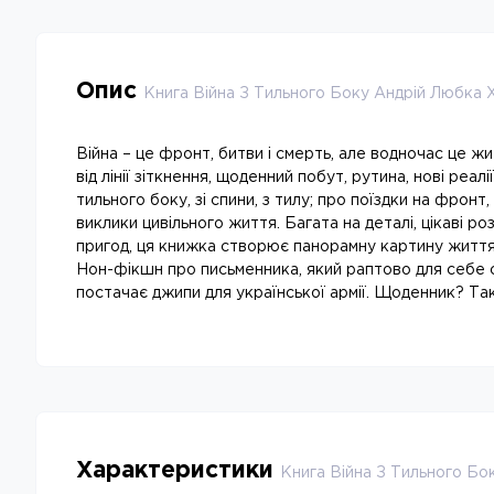
Опис
Книга Війна З Тильного Боку Андрій Любка 
Війна – це фронт, битви і смерть, але водночас це жи
від лінії зіткнення, щоденний побут, рутина, нові реалі
тильного боку, зі спини, з тилу; про поїздки на фронт
виклики цивільного життя. Багата на деталі, цікаві ро
пригод, ця книжка створює панорамну картину життя в
Нон-фікшн про письменника, який раптово для себе 
постачає джипи для української армії. Щоденник? Так,
Характеристики
Книга Війна З Тильного Бо