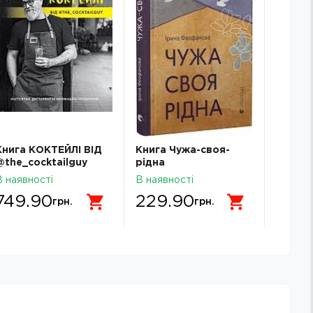
Книга КОКТЕЙЛІ ВІД
Книга Чужа-своя-
Книга 
@the_cocktailguy
рідна
солдат.
що тр
В наявності
В наявності
В наявн
мерців
749.90
229.90
249
грн.
грн.