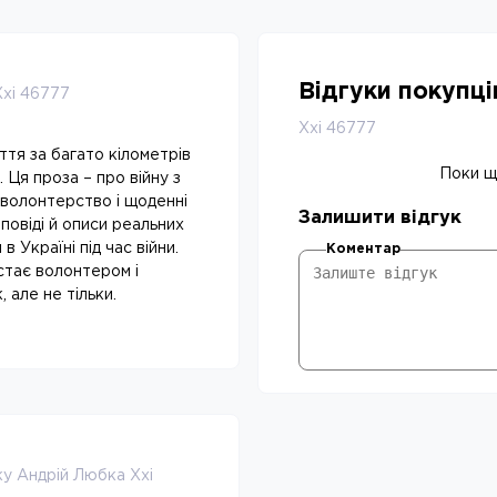
Відгуки покупц
Ххі 46777
Ххі 46777
ття за багато кілометрів
Поки що
ї. Ця проза – про війну з
, волонтерство і щоденні
Залишити відгук
зповіді й описи реальних
 Україні під час війни.
Коментар
стає волонтером і
 але не тільки.
ку Андрій Любка Ххі