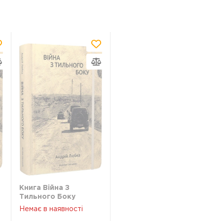
Книга Війна З
Тильного Боку
Андрій Любка Ххі
Немає в наявності
46777