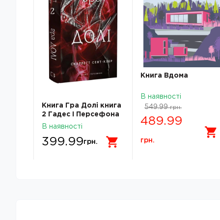
Книга Вдома
В наявності
, якщо
Книга Гра Долі книга
549.99
грн.
2 Гадес І Персефона
489.99
С Сент-Клер 47212
В наявності
399.99
грн.
грн.