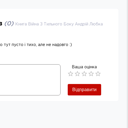
ів
(
0
)
Книга Війна З Тильного Боку Андрій Любка
 тут пусто і тихо, але не надовго :)
Ваша оцінка
Empty
0.5 Stars
1 Star
1.5 Stars
2 Stars
2.5 Stars
3 Stars
3.5 Stars
4 Stars
4.5 Stars
5 Stars
Відправити