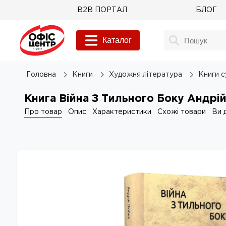
B2B ПОРТАЛ
БЛОГ
Каталог
Головна
Книги
Художня література
Книги с
Книга Війна З Тильного Боку Андрі
Про товар
Опис
Характеристики
Схожі товари
Ви 