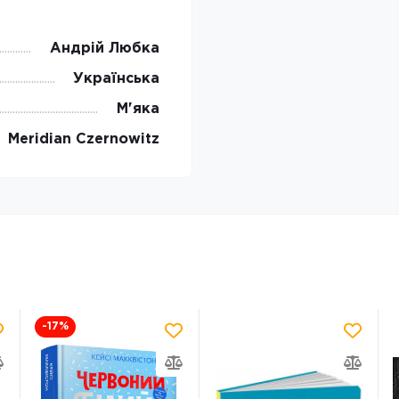
Андрій Любка
Українська
М'яка
Meridian Czernowitz
-17
%