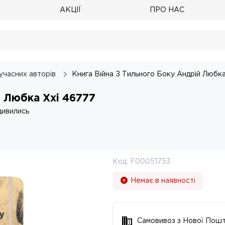
АКЦІЇ
ПРО НАС
учасних авторів
Книга Війна З Тильного Боку Андрій Любка
й Любка Ххі 46777
дивились
Код:
F00051753
Немає в наявності
Самовивоз з Нової Пош