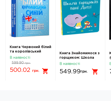
Книга Червоний білий
та королівський
Книга Знайомимося з
синій
В наявності
горщиком: Школа
горщиків пані Дотті
599.90
грн.
В наявності
С1941002У
500.02
549.99
грн.
грн.