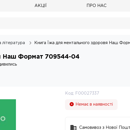
АКЦІЇ
ПРО НАС
а література
Книга Їжа для ментального здоровя Наш Фор
я Наш Формат 709544-04
дивились
Код:
F00027337
Немає в наявності
Самовивоз з Нової Пош