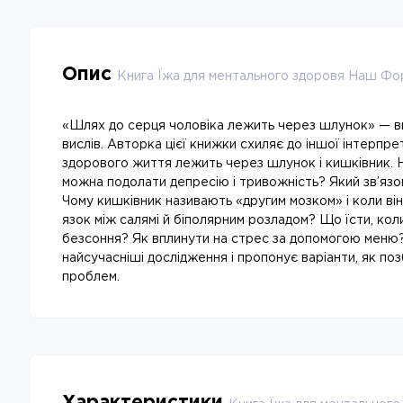
Опис
Книга Їжа для ментального здоровя Наш Ф
«Шлях до серця чоловіка лежить через шлунок» — в
вислів. Авторка цієї книжки схиляє до іншої інтерпре
здорового життя лежить через шлунок і кишківник. 
можна подолати депресію і тривожність? Який зв’язо
Чому кишківник називають «другим мозком» і коли він
язок між салямі й біполярним розладом? Що їсти, ко
безсоння? Як вплинути на стрес за допомогою меню?
найсучасніші дослідження і пропонує варіанти, як по
проблем.
Характеристики