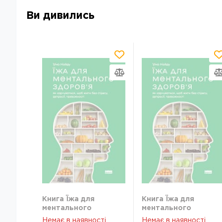
Ви дивились
Книга Їжа для
Книга Їжа для
ментального
ментального
здоровя Наш
здоровя Наш
Немає в наявності
Немає в наявності