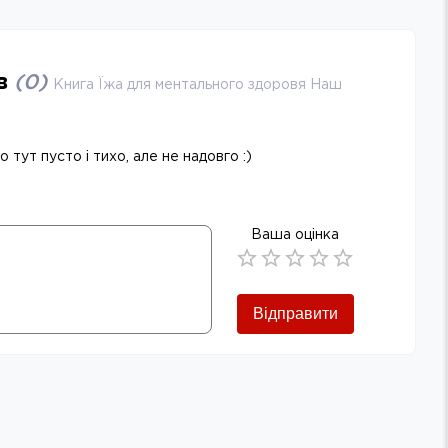
ів
(
0
)
Книга Їжа для ментального здоровя Наш
 тут пусто і тихо, але не надовго :)
Ваша оцінка
Empty
0.5 Stars
1 Star
1.5 Stars
2 Stars
2.5 Stars
3 Stars
3.5 Stars
4 Stars
4.5 Stars
5 Stars
Відправити