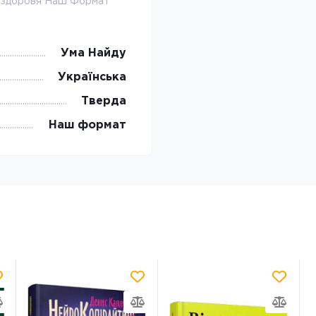
о здоровя Наш Формат
Ума Найду
Українська
Тверда
Наш формат