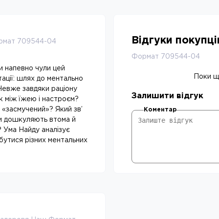
Відгуки покупц
ормат 709544-04
Формат 709544-04
и напевно чули цей
Поки що
тації: шлях до ментально
Невже завдяки раціону
Залишити відгук
к між їжею і настроєм?
 «засмучений»? Який зв’
Коментар
ли дошкуляють втома й
 Ума Найду аналізує
збутися різних ментальних