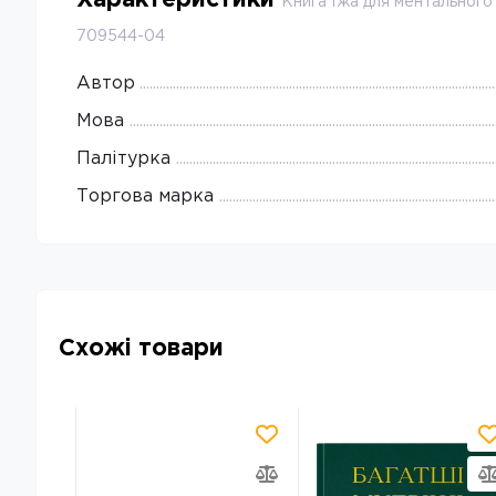
Книга Їжа для ментальног
709544-04
Автор
Мова
Палітурка
Торгова марка
Схожі товари