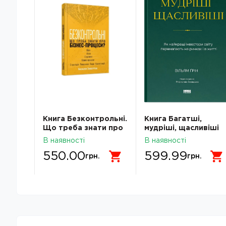
те
Книга Безконтрольні.
Книга Багатші,
мудро
Що треба знати про
мудріші, щасливіші
ання
бізнес-процеси?
В наявності
В наявності
550.00
599.99
грн.
грн.