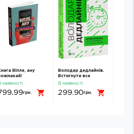
Книга Віпле, ану
Володар дедлайнів.
Гучніш
пожмакай!
Встигнути все
створю
подка
В наявності
В наявності
В наявн
799.99
299.90
299
грн.
грн.