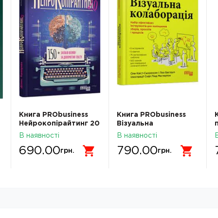
Книга PRObusiness
Книга PRObusiness
Нейрокопірайтинг 20
Візуальна
ФБ1467007У
колаборація
В наявності
В наявності
ФБ1467003У
690.00
790.00
грн.
грн.