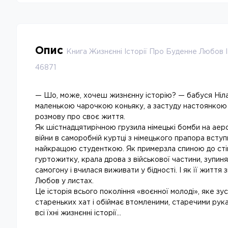
Опис
Книга Жизнєнні Історії Про Буденне Любов І
46871
— Шо, може, хочеш жизнєнну історію? — бабуся Ніла,
маленькою чарочкою коньяку, а застуду настоянкою 
розмову про своє життя.
Як шістнадцятирічною грузила німецькі бомби на аерод
війни в саморобній куртці з німецького прапора вступи
найкращою студенткою. Як примерзла спиною до сті
гуртожитку, крала дрова з військової частини, зупин
самогону і вчилася виживати у бідності. І як її життя
Любов у листах.
Це історія всього покоління «воєнної молоді», яке зус
стареньких хат і обіймає втомленими, старечими рук
всі їхні жизнєнні історії…