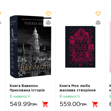
Книга Вавилон.
Книга Моє любе
Прихована історія
жахливе створіння
В наявності
В наявності
549.99
559.00
грн.
грн.