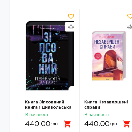
джак
»
Книга Зіпсований
Книга Незавершені
42
книга 1 Диявольська
справи
Ніч П Дуглас 47871
В наявності
В наявності
440.00
440.00
.
грн.
грн.