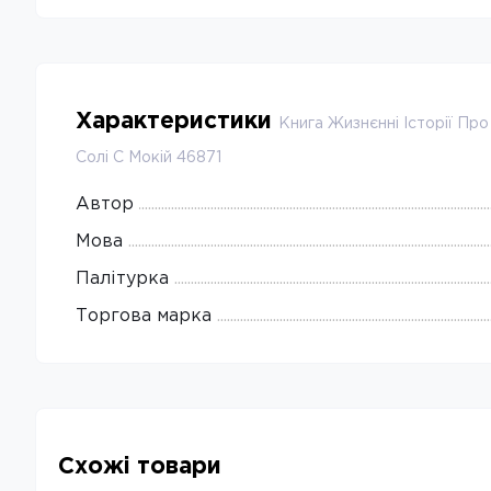
Характеристики
Книга Жизнєнні Історії Пр
Солі С Мокій 46871
Автор
Мова
Палітурка
Торгова марка
Схожі товари