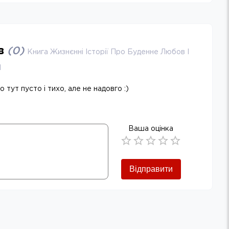
ів
(
0
)
Книга Жизнєнні Історії Про Буденне Любов І
1
 тут пусто і тихо, але не надовго :)
Ваша оцінка
Empty
0.5 Stars
1 Star
1.5 Stars
2 Stars
2.5 Stars
3 Stars
3.5 Stars
4 Stars
4.5 Stars
5 Stars
Відправити