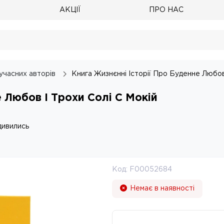
АКЦІЇ
ПРО НАС
учасних авторів
Книга Жизнєнні Історії Про Буденне Любов
 Любов І Трохи Солі С Мокій
дивились
Код:
F00052684
Немає в наявності