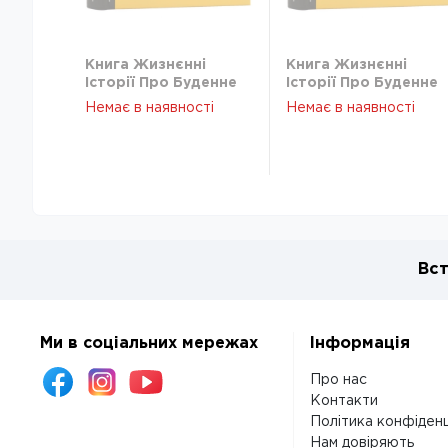
Книга Жизнєнні
Книга Жизнєнні
Історії Про Буденне
Історії Про Буденне
Любов І Трохи Солі С
Любов І Трохи Солі С
Немає в наявності
Немає в наявності
Мокій 46871
Мокій 46871
Вст
Ми в соціальних мережах
Інформація
Про нас
Контакти
Політика конфіденц
Нам довіряють