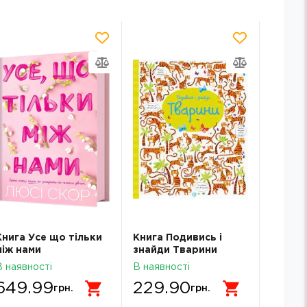
Книга Усе що тільки
Книга Подивись і
Книга 
між нами
знайди Тварини
солдат.
ЖОРЖ Z104060У
що тр
В наявності
В наявності
В наявн
мерців
649.99
229.90
249
грн.
грн.