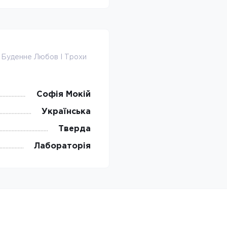
о Буденне Любов І Трохи
Софія Мокій
Українська
Тверда
Лабораторія