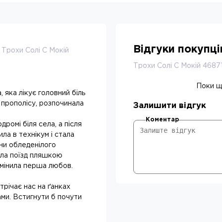
Відгуки покупц
 Трохи Солі С Мокій
Трохи Солі С Мокій 4687
Поки що
 яка лікує головний біль
прополісу, розпочинала
Залишити відгук
Коментар
ромі біля села, а після
ла в технікум і стала
ни обледенілого
яла поїзд пляшкою
 змінила перша любов.
трічає нас на ґанках
ами. Встигнути б почути