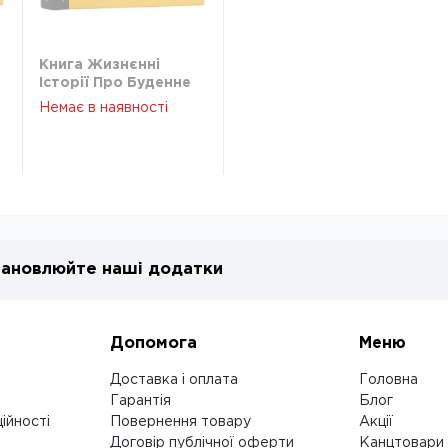
Книга Жизнєнні
Історії Про Буденне
Любов І Трохи Солі С
Немає в наявності
Мокій 46871
ановлюйте наші додатки
Допомога
Меню
Доставка і оплата
Головна
Гарантія
Блог
ійності
Повернення товару
Акції
Договір публічної оферти
Канцтовари